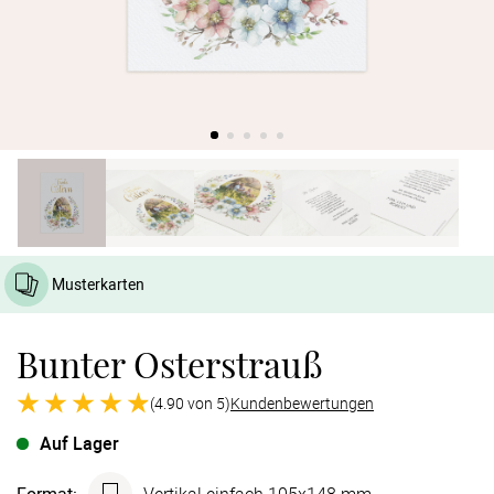
Verlobung
Junggesel
Musterkarten
Bunter Osterstrauß
(4.90 von 5)
Kundenbewertungen
Auf Lager