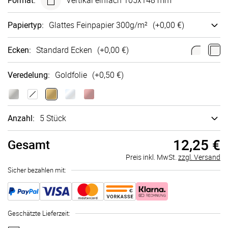
Format
:
Vertikal einfach 105x148 mm
Papiertyp
:
Glattes Fein­papier 300g/m²
(+
0,00 €
)
Ecken
:
Standard Ecken
(+
0,00 €
)
Veredelung
:
Goldfolie
(+
0,50 €
)
Anzahl:
5 Stück
12,25 €
Gesamt
Preis inkl. MwSt.
zzgl. Versand
Sicher bezahlen mit:
Geschätzte Lieferzeit
: