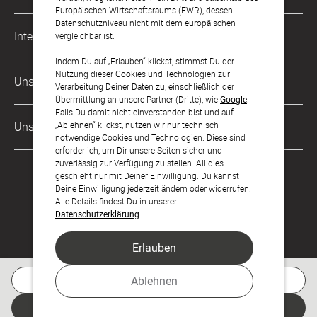
Karriere
Europäischen Wirtschaftsraums (EWR), dessen
Datenschutzniveau nicht mit dem europäischen
Musterkarten
Impressum
International
vergleichbar ist.
Digitale Fotoalben
AGB & Widerrufsrecht
Indem Du auf „Erlauben“ klickst, stimmst Du der
Österreich
Nutzung dieser Cookies und Technologien zur
Digitale Gästelisten
Unsere Zahlungsarten
Zahlung & Versand
Verarbeitung Deiner Daten zu, einschließlich der
Schweiz
Übermittlung an unsere Partner (Dritte), wie
Google
.
FAQ & Hilfe
Datenschutz
Falls Du damit nicht einverstanden bist und auf
Frankreich
„Ablehnen“ klickst, nutzen wir nur technisch
Unsere Partner
Barrierefreiheitserklärung
notwendige Cookies und Technologien. Diese sind
erforderlich, um Dir unsere Seiten sicher und
LLM's
zuverlässig zur Verfügung zu stellen. All dies
geschieht nur mit Deiner Einwilligung. Du kannst
Deine Einwilligung jederzeit ändern oder widerrufen.
Alle Details findest Du in unserer
Datenschutzerklärung
.
Erlauben
Feier den Moment.
Kostenlose Musterkarte
Ablehnen
© sendmoments Studio GmbH 2026
Jetzt gestalten