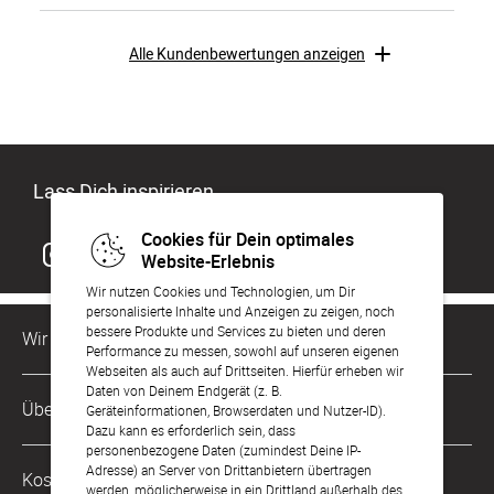
Alle Kundenbewertungen anzeigen
Lass Dich inspirieren
Cookies für Dein optimales
Website-Erlebnis
Wir nutzen Cookies und Technologien, um Dir
personalisierte Inhalte und Anzeigen zu zeigen, noch
bessere Produkte und Services zu bieten und deren
Wir sind für Dich da
Performance zu messen, sowohl auf unseren eigenen
Webseiten als auch auf Drittseiten. Hierfür erheben wir
Daten von Deinem Endgerät (z. B.
Kundenservice-Hotline
Über Uns
Geräteinformationen, Browserdaten und Nutzer-ID).
0221 956 725 10
Dazu kann es erforderlich sein, dass
Mo. - Fr. von 9 bis 17 Uhr
personenbezogene Daten (zumindest Deine IP-
Philosophie
Adresse) an Server von Drittanbietern übertragen
Kostenlose Services
werden, möglicherweise in ein Drittland außerhalb des
kontakt@sendmoments.de