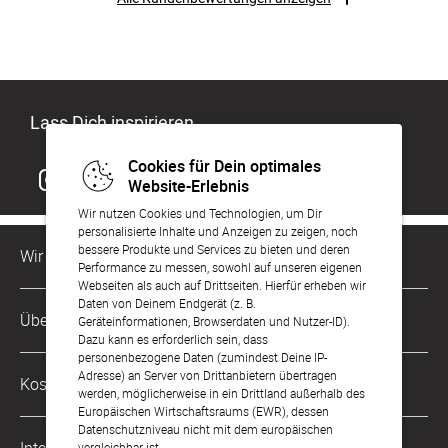
Lass Dich inspirieren
Cookies für Dein optimales
Website-Erlebnis
Wir nutzen Cookies und Technologien, um Dir
personalisierte Inhalte und Anzeigen zu zeigen, noch
bessere Produkte und Services zu bieten und deren
Wir sind für Dich da
Performance zu messen, sowohl auf unseren eigenen
Webseiten als auch auf Drittseiten. Hierfür erheben wir
Daten von Deinem Endgerät (z. B.
Kundenservice-Hotline
Über Uns
Geräteinformationen, Browserdaten und Nutzer-ID).
0221 956 725 10
Dazu kann es erforderlich sein, dass
Mo. - Fr. von 9 bis 17 Uhr
personenbezogene Daten (zumindest Deine IP-
Philosophie
Adresse) an Server von Drittanbietern übertragen
Kostenlose Services
werden, möglicherweise in ein Drittland außerhalb des
kontakt@sendmoments.de
Karriere
Europäischen Wirtschaftsraums (EWR), dessen
Datenschutzniveau nicht mit dem europäischen
Musterkarten
Impressum
vergleichbar ist.