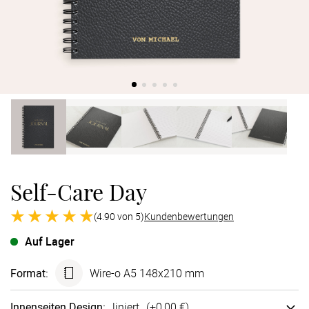
Verlobung
Junggesel
Self-Care Day
(4.90 von 5)
Kundenbewertungen
Auf Lager
Format
:
Wire-o A5 148x210 mm
Innen­seiten Design
:
liniert
(+
0,00 €
)