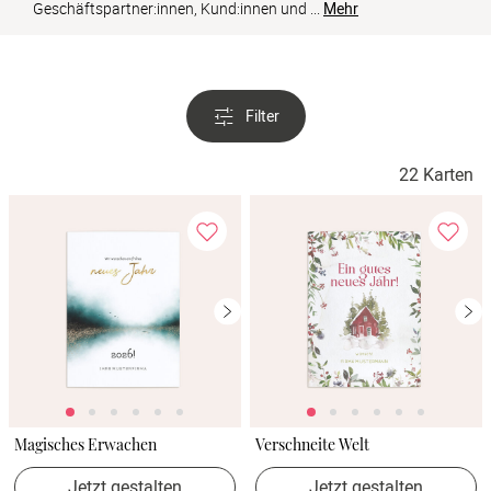
Verlobung
Geschäftspartner:innen, Kund:innen und 
...
Mehr
Junggesel
Filter
22 Karten
Magisches Erwachen
Verschneite Welt
Jetzt gestalten
Jetzt gestalten