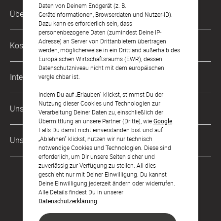
Daten von Deinem Endgerät (z. B.
Kundenservice-Hotline
Über Uns
Geräteinformationen, Browserdaten und Nutzer-ID).
0221 956 725 10
Dazu kann es erforderlich sein, dass
Mo. - Fr. von 9 bis 17 Uhr
personenbezogene Daten (zumindest Deine IP-
Philosophie
Adresse) an Server von Drittanbietern übertragen
Kostenlose Services
werden, möglicherweise in ein Drittland außerhalb des
kontakt@sendmoments.de
Karriere
Europäischen Wirtschaftsraums (EWR), dessen
Datenschutzniveau nicht mit dem europäischen
Musterkarten
Impressum
International
vergleichbar ist.
Digitale Fotoalben
AGB & Widerrufsrecht
Indem Du auf „Erlauben“ klickst, stimmst Du der
Österreich
Nutzung dieser Cookies und Technologien zur
Digitale Gästelisten
Unsere Zahlungsarten
Zahlung & Versand
Verarbeitung Deiner Daten zu, einschließlich der
Schweiz
Übermittlung an unsere Partner (Dritte), wie
Google
.
FAQ & Hilfe
Datenschutz
Falls Du damit nicht einverstanden bist und auf
Frankreich
Unsere Partner
„Ablehnen“ klickst, nutzen wir nur technisch
Barrierefreiheitserklärung
notwendige Cookies und Technologien. Diese sind
erforderlich, um Dir unsere Seiten sicher und
LLM's
zuverlässig zur Verfügung zu stellen. All dies
geschieht nur mit Deiner Einwilligung. Du kannst
Deine Einwilligung jederzeit ändern oder widerrufen.
Alle Details findest Du in unserer
Datenschutzerklärung
.