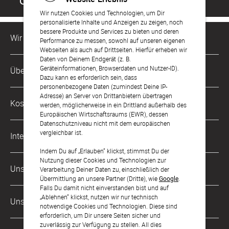
Wir nutzen Cookies und Technologien, um Dir
personalisierte Inhalte und Anzeigen zu zeigen, noch
bessere Produkte und Services zu bieten und deren
Wir sind für Dich da
Performance zu messen, sowohl auf unseren eigenen
Webseiten als auch auf Drittseiten. Hierfür erheben wir
Daten von Deinem Endgerät (z. B.
Kundenservice-Hotline
Geräteinformationen, Browserdaten und Nutzer-ID).
Über Uns
0221 956 725 10
Dazu kann es erforderlich sein, dass
Mo. - Fr. von 9 bis 17 Uhr
personenbezogene Daten (zumindest Deine IP-
Adresse) an Server von Drittanbietern übertragen
Philosophie
Kostenlose Services
werden, möglicherweise in ein Drittland außerhalb des
kontakt@sendmoments.de
Karriere
Europäischen Wirtschaftsraums (EWR), dessen
Datenschutzniveau nicht mit dem europäischen
Musterkarten
Impressum
vergleichbar ist.
International
Digitale Fotoalben
AGB & Widerrufsrecht
Indem Du auf „Erlauben“ klickst, stimmst Du der
Nutzung dieser Cookies und Technologien zur
Österreich
Digitale Gästelisten
Unsere Zahlungsarten
Zahlung & Versand
Verarbeitung Deiner Daten zu, einschließlich der
Übermittlung an unsere Partner (Dritte), wie
Google
.
Schweiz
FAQ & Hilfe
Datenschutz
Falls Du damit nicht einverstanden bist und auf
„Ablehnen“ klickst, nutzen wir nur technisch
Frankreich
Unsere Partner
Barrierefreiheitserklärung
notwendige Cookies und Technologien. Diese sind
erforderlich, um Dir unsere Seiten sicher und
LLM's
zuverlässig zur Verfügung zu stellen. All dies