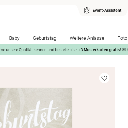
Event-Assistent
Baby
Geburtstag
Weitere Anlässe
Foto
rne unsere Qualität kennen und bestelle bis zu
3 Musterkarten gratis!
💌 
Und so geht‘s:
1. Wähle bis zu 3 Kartendesigns
ose Musterkarte“
 auf der jeweiligen Produktseite und lasse Dir die Karten koste