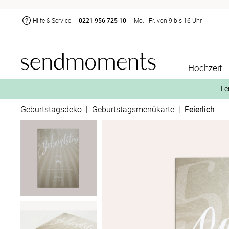
Hilfe & Service
|
0221 956 725 10
|
Mo. - Fr. von 9 bis 16 Uhr
Hochzeit
Le
Geburtstagsdeko
|
Geburtstagsmenükarte
|
Feierlich
2. Aktiviere „kostenl