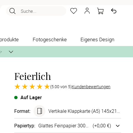
Suche...
produkte
Fotogeschenke
Eigenes Design
✨
Feierlich
nlos per Post zusenden.
(5.00 von 5)
Kundenbewertungen
Auf Lager
Format
:
Vertikale Klappkarte (A5) 145x210 mm
Papiertyp
:
Glattes Fein­papier 300g/m²
(+
0,00 €
)