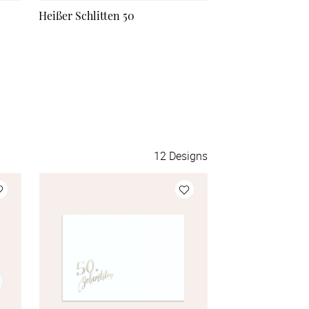
Heißer Schlitten 50
Energie
120 Stück
à 2,50 €
130 Stück
à 2,45 €
140 Stück
à 2,40 €
150 Stück
à 2,35 €
12
Designs
175 Stück
à 2,30 €
200 Stück
à 2,25 €
Mehr Karten
à 2,25 €