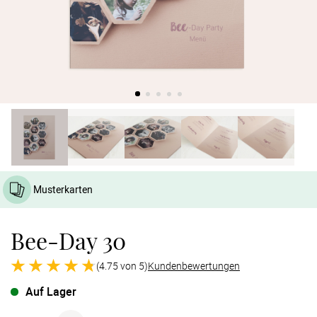
Verlobung
Junggesel
Musterkarten
Bee-Day 30
(4.75 von 5)
Kundenbewertungen
Auf Lager