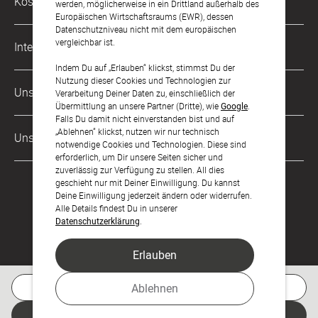
Kostenlose Services
werden, möglicherweise in ein Drittland außerhalb des
kontakt@sendmoments.de
Karriere
Europäischen Wirtschaftsraums (EWR), dessen
Datenschutzniveau nicht mit dem europäischen
Musterkarten
Impressum
vergleichbar ist.
International
Digitale Fotoalben
AGB & Widerrufsrecht
Indem Du auf „Erlauben“ klickst, stimmst Du der
Nutzung dieser Cookies und Technologien zur
Österreich
Digitale Gästelisten
Unsere Zahlungsarten
Zahlung & Versand
Verarbeitung Deiner Daten zu, einschließlich der
Übermittlung an unsere Partner (Dritte), wie
Google
.
Schweiz
FAQ & Hilfe
Datenschutz
Falls Du damit nicht einverstanden bist und auf
„Ablehnen“ klickst, nutzen wir nur technisch
Frankreich
Unsere Partner
Barrierefreiheitserklärung
notwendige Cookies und Technologien. Diese sind
erforderlich, um Dir unsere Seiten sicher und
LLM's
zuverlässig zur Verfügung zu stellen. All dies
geschieht nur mit Deiner Einwilligung. Du kannst
Deine Einwilligung jederzeit ändern oder widerrufen.
Alle Details findest Du in unserer
Datenschutzerklärung
.
Erlauben
Feier den Moment.
Kostenlose Musterkarte
Ablehnen
Jetzt gestalten
© sendmoments Studio GmbH 2026