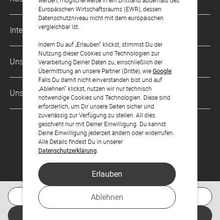
werden, möglicherweise in ein Drittland außerhalb des
kontakt@sendmoments.de
Karriere
Europäischen Wirtschaftsraums (EWR), dessen
Datenschutzniveau nicht mit dem europäischen
Musterkarten
Impressum
vergleichbar ist.
International
Digitale Fotoalben
AGB & Widerrufsrecht
Indem Du auf „Erlauben“ klickst, stimmst Du der
Nutzung dieser Cookies und Technologien zur
Österreich
Digitale Gästelisten
Unsere Zahlungsarten
Zahlung & Versand
Verarbeitung Deiner Daten zu, einschließlich der
Übermittlung an unsere Partner (Dritte), wie
Google
.
Schweiz
FAQ & Hilfe
Datenschutz
Falls Du damit nicht einverstanden bist und auf
„Ablehnen“ klickst, nutzen wir nur technisch
Frankreich
Unsere Partner
Barrierefreiheitserklärung
notwendige Cookies und Technologien. Diese sind
erforderlich, um Dir unsere Seiten sicher und
LLM's
zuverlässig zur Verfügung zu stellen. All dies
geschieht nur mit Deiner Einwilligung. Du kannst
Deine Einwilligung jederzeit ändern oder widerrufen.
Alle Details findest Du in unserer
Datenschutzerklärung
.
Erlauben
Feier den Moment.
Kostenlose Musterkarte
Ablehnen
Jetzt gestalten
© sendmoments Studio GmbH 2026