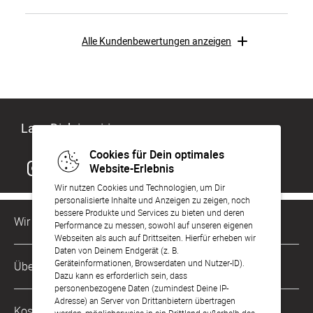
Alle Kundenbewertungen anzeigen
Lass Dich inspirieren
Cookies für Dein optimales
Website-Erlebnis
Wir nutzen Cookies und Technologien, um Dir
personalisierte Inhalte und Anzeigen zu zeigen, noch
bessere Produkte und Services zu bieten und deren
Wir sind für Dich da
Performance zu messen, sowohl auf unseren eigenen
Webseiten als auch auf Drittseiten. Hierfür erheben wir
Daten von Deinem Endgerät (z. B.
Kundenservice-Hotline
Geräteinformationen, Browserdaten und Nutzer-ID).
Über Uns
0221 956 725 10
Dazu kann es erforderlich sein, dass
Mo. - Fr. von 9 bis 17 Uhr
personenbezogene Daten (zumindest Deine IP-
Adresse) an Server von Drittanbietern übertragen
Philosophie
Kostenlose Services