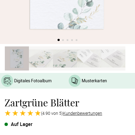
Verlobung
Junggesel
Digitales Fotoalbum
Musterkarten
Zartgrüne Blätter
(4.90 von 5)
Kundenbewertungen
Auf Lager