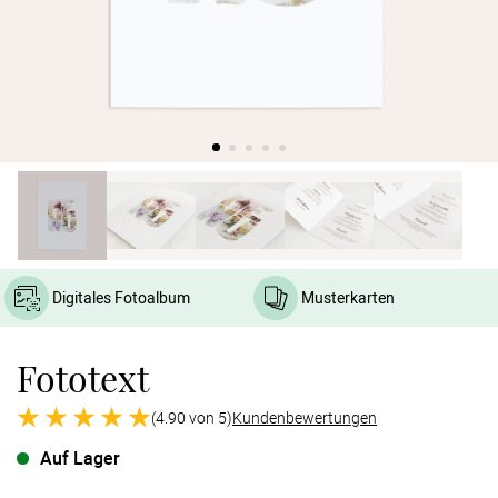
Verlobung
Junggesel
Digitales Fotoalbum
Musterkarten
Fototext
(4.90 von 5)
Kundenbewertungen
Auf Lager