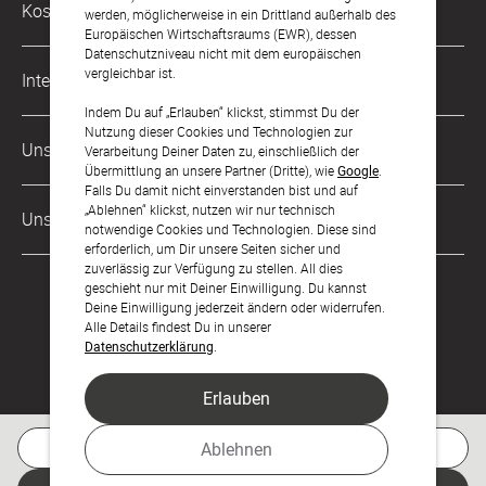
Kostenlose Services
werden, möglicherweise in ein Drittland außerhalb des
kontakt@sendmoments.de
Karriere
Europäischen Wirtschaftsraums (EWR), dessen
Datenschutzniveau nicht mit dem europäischen
Musterkarten
Impressum
vergleichbar ist.
International
Digitale Fotoalben
AGB & Widerrufsrecht
Indem Du auf „Erlauben“ klickst, stimmst Du der
Nutzung dieser Cookies und Technologien zur
Österreich
Digitale Gästelisten
Unsere Zahlungsarten
Zahlung & Versand
Verarbeitung Deiner Daten zu, einschließlich der
Übermittlung an unsere Partner (Dritte), wie
Google
.
Schweiz
FAQ & Hilfe
Datenschutz
Falls Du damit nicht einverstanden bist und auf
„Ablehnen“ klickst, nutzen wir nur technisch
Frankreich
Unsere Partner
Barrierefreiheitserklärung
notwendige Cookies und Technologien. Diese sind
erforderlich, um Dir unsere Seiten sicher und
LLM's
zuverlässig zur Verfügung zu stellen. All dies
geschieht nur mit Deiner Einwilligung. Du kannst
Deine Einwilligung jederzeit ändern oder widerrufen.
Alle Details findest Du in unserer
Datenschutzerklärung
.
Erlauben
Feier den Moment.
Kostenlose Musterkarte
Ablehnen