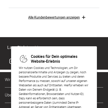
Alle Kundenbewertungen anzeigen
Lass Dich inspirieren
Cookies für Dein optimales
Website-Erlebnis
Wir nutzen Cookies und Technologien, um Dir
personalisierte Inhalte und Anzeigen zu zeigen, noch
bessere Produkte und Services zu bieten und deren
Wir sind für Dich da
Performance zu messen, sowohl auf unseren eigenen
Webseiten als auch auf Drittseiten. Hierfür erheben wir
Daten von Deinem Endgerät (z. B.
Kundenservice-Hotline
Geräteinformationen, Browserdaten und Nutzer-ID).
Über Uns
0221 956 725 10
Dazu kann es erforderlich sein, dass
Mo. - Fr. von 9 bis 17 Uhr
personenbezogene Daten (zumindest Deine IP-
Adresse) an Server von Drittanbietern übertragen
Philosophie