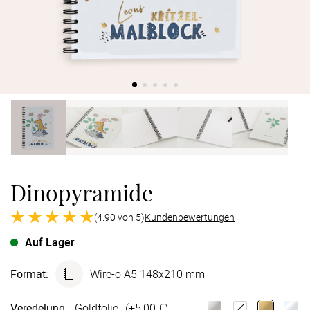
Verlobung
Junggesel
Dinopyramide
(4.90 von 5)
Kundenbewertungen
Auf Lager
Format
:
Wire-o A5 148x210 mm
Veredelung
:
Goldfolie
(+
5,00 €
)