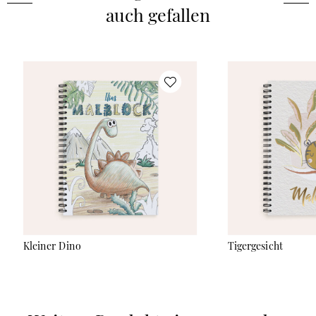
auch gefallen
Innen­seiten Design
:
punk­tiert
Kleiner Dino
Tigergesicht