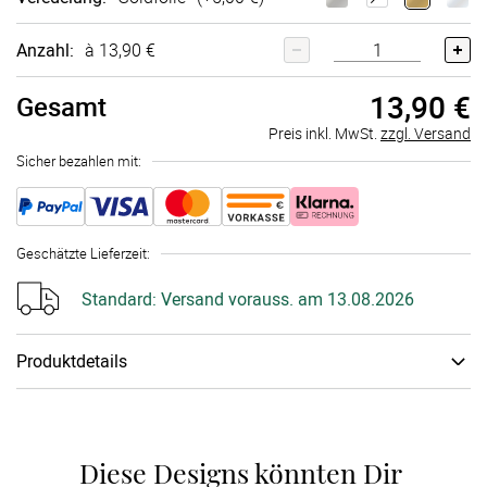
Anzahl:
à 13,90 €
13,90 €
Gesamt
Preis inkl. MwSt.
zzgl. Versand
Sicher bezahlen mit:
Geschätzte Lieferzeit
:
Standard:
Versand vorauss. am 13.08.2026
Produktdetails
Seitenanzahl
:
140 Seiten / 70 Blatt
Innenseiten Papier
:
Premium­papier 100g
Diese Designs könnten Dir 
Spiralbindung Farbe
:
Spiralbindung Schwarz