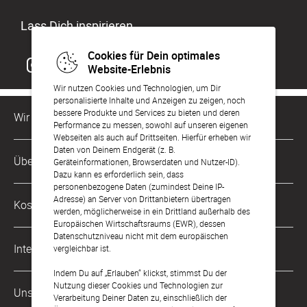
Lass Dich inspirieren
Cookies für Dein optimales
Website-Erlebnis
Wir nutzen Cookies und Technologien, um Dir
personalisierte Inhalte und Anzeigen zu zeigen, noch
bessere Produkte und Services zu bieten und deren
Wir sind für Dich da
Performance zu messen, sowohl auf unseren eigenen
Webseiten als auch auf Drittseiten. Hierfür erheben wir
Daten von Deinem Endgerät (z. B.
Kundenservice-Hotline
Über Uns
Geräteinformationen, Browserdaten und Nutzer-ID).
0221 956 725 10
Dazu kann es erforderlich sein, dass
Mo. - Fr. von 9 bis 17 Uhr
personenbezogene Daten (zumindest Deine IP-
Philosophie
Adresse) an Server von Drittanbietern übertragen
Kostenlose Services
werden, möglicherweise in ein Drittland außerhalb des
kontakt@sendmoments.de
Karriere
Europäischen Wirtschaftsraums (EWR), dessen
Datenschutzniveau nicht mit dem europäischen
Musterkarten
Impressum
International
vergleichbar ist.
Digitale Fotoalben
AGB & Widerrufsrecht
Indem Du auf „Erlauben“ klickst, stimmst Du der
Österreich
Nutzung dieser Cookies und Technologien zur
Digitale Gästelisten
Unsere Zahlungsarten
Zahlung & Versand
Verarbeitung Deiner Daten zu, einschließlich der