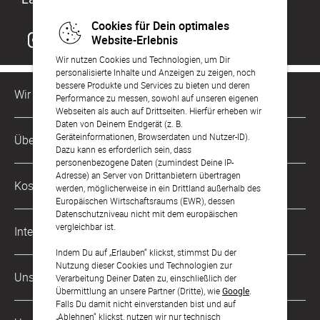
Cookies für Dein optimales
Website-Erlebnis
Wir nutzen Cookies und Technologien, um Dir
personalisierte Inhalte und Anzeigen zu zeigen, noch
bessere Produkte und Services zu bieten und deren
Wir sind für Dich da
Performance zu messen, sowohl auf unseren eigenen
Webseiten als auch auf Drittseiten. Hierfür erheben wir
Daten von Deinem Endgerät (z. B.
Kundenservice-Hotline
Geräteinformationen, Browserdaten und Nutzer-ID).
Über Uns
0221 956 725 10
Dazu kann es erforderlich sein, dass
Mo. - Fr. von 9 bis 17 Uhr
personenbezogene Daten (zumindest Deine IP-
Adresse) an Server von Drittanbietern übertragen
Philosophie
Kostenlose Services
werden, möglicherweise in ein Drittland außerhalb des
kontakt@sendmoments.de
Karriere
Europäischen Wirtschaftsraums (EWR), dessen
Datenschutzniveau nicht mit dem europäischen
Musterkarten
Impressum
vergleichbar ist.
International
Digitale Fotoalben
AGB & Widerrufsrecht
Indem Du auf „Erlauben“ klickst, stimmst Du der
Nutzung dieser Cookies und Technologien zur
Österreich
Digitale Gästelisten
Unsere Zahlungsarten
Zahlung & Versand
Verarbeitung Deiner Daten zu, einschließlich der
Übermittlung an unsere Partner (Dritte), wie
Google
.
Schweiz
FAQ & Hilfe
Datenschutz
Falls Du damit nicht einverstanden bist und auf
„Ablehnen“ klickst, nutzen wir nur technisch
Frankreich