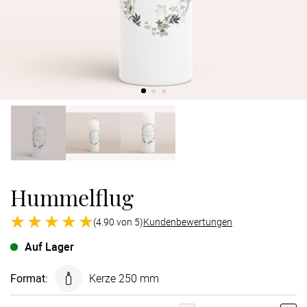
Verlobung
Junggesel
Hummelflug
(4.90 von 5)
Kundenbewertungen
Auf Lager
Format
:
Kerze 250 mm