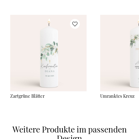
Mit ihren Maßen von 25 cm Höhe und 7,8 cm Durchmesser
bieten die Konfirmationskerzen ausreichend Platz für Deine
persönliche Gestaltung. In unserem Online-Konfigurator
kannst Du sie mit dem Namen der Konfirmandin oder des
Konfirmanden, einem Foto oder dem Konfirmationsspruch
individuell anpassen. Dank des hochwertigen UV-Direktdrucks
wird Dein Design unmittelbar auf die Kerze aufgetragen.
Anschließend wird es noch mit transparentem Wachs
versiegelt. Für eine optimale Lesbarkeit empfehlen wir Dir eine
kräftige Schriftfarbe, da helle Farbtöne auf der Kerze weniger
gut lesbar sind.
Zartgrüne Blätter
Umranktes Kreuz
Weitere Produkte im passenden
Design