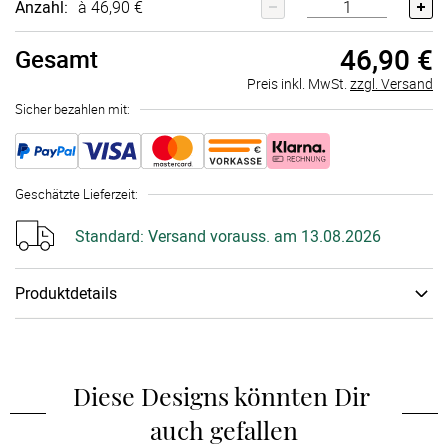
Anzahl:
à 46,90 €
46,90 €
Gesamt
Preis inkl. MwSt.
zzgl. Versand
Sicher bezahlen mit:
Geschätzte Lieferzeit
:
Standard:
Versand vorauss. am 13.08.2026
Produktdetails
Material
:
Kerze
Designe in wenigen Schritten eine einzigartige
Konfirmationskerze, die diesen besonderen Tag stimmungsvoll
Diese Designs könnten Dir 
erleuchtet. Unsere weißen Kerzen aus hochwertigem
auch gefallen
Paraffinwachs sind RAL-zertifiziert und überzeugen mit einer
gleichmäßigen hellen Flamme sowie einer langen Brenndauer.