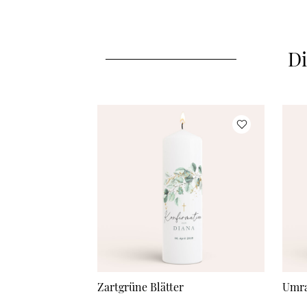
Di
Zartgrüne Blätter
Umra