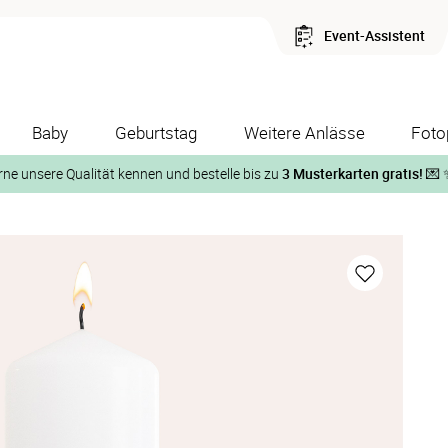
Event-Assistent
Baby
Geburtstag
Weitere Anlässe
Foto
rne unsere Qualität kennen und bestelle bis zu
3 Musterkarten gratis!
💌 
Und so geht‘s:
1. Wähle bis zu 3 Kartendesigns
ose Musterkarte“
 auf der jeweiligen Produktseite und lasse Dir die Karten koste