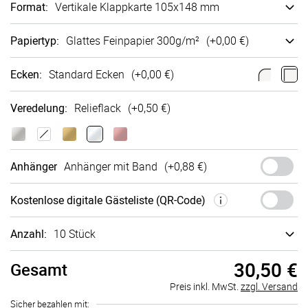
Format
:
Vertikale Klappkarte 105x148 mm
Papiertyp
:
Glattes Fein­papier 300g/m²
(+
0,00 €
)
Ecken
:
Standard Ecken
(+
0,00 €
)
Veredelung
:
Relieflack
(+
0,50 €
)
Anhänger
Anhänger mit Band
(+
0,88 €
)
Kosten­lose digi­tale Gäste­liste (QR-Code)
Anzahl:
10 Stück
30,50 €
Gesamt
Preis inkl. MwSt.
zzgl. Versand
Sicher bezahlen mit: