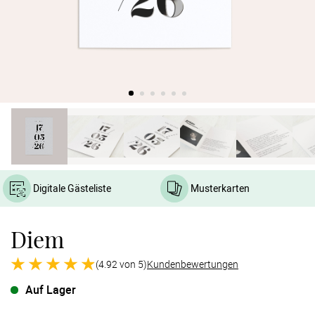
Verlobung
Junggesel
Digitale Gästeliste
Musterkarten
Diem
(4.92 von 5)
Kundenbewertungen
Auf Lager