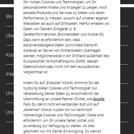
Wir nutzen Cookies und Technologien, um Dir
personalisierte Inhalte und Anzeigen zu zeigen, noch
bessere Produkte und Services zu bieten und deren
Wir sind für Dich da
Performance zu messen, sowohl auf unseren eigenen
Webseiten als auch auf Drittseiten. Hierfür erheben wir
Daten von Deinem Endgerät (z. B.
Kundenservice-Hotline
Geräteinformationen, Browserdaten und Nutzer-ID).
Über Uns
0221 956 725 10
Dazu kann es erforderlich sein, dass
Mo. - Fr. von 9 bis 17 Uhr
personenbezogene Daten (zumindest Deine IP-
Adresse) an Server von Drittanbietern übertragen
Philosophie
Kostenlose Services
werden, möglicherweise in ein Drittland außerhalb des
kontakt@sendmoments.de
Karriere
Europäischen Wirtschaftsraums (EWR), dessen
Datenschutzniveau nicht mit dem europäischen
Musterkarten
Impressum
vergleichbar ist.
International
Digitale Fotoalben
AGB & Widerrufsrecht
Indem Du auf „Erlauben“ klickst, stimmst Du der
Nutzung dieser Cookies und Technologien zur
Österreich
Digitale Gästelisten
Unsere Zahlungsarten
Zahlung & Versand
Verarbeitung Deiner Daten zu, einschließlich der
Übermittlung an unsere Partner (Dritte), wie
Google
.
Schweiz
FAQ & Hilfe
Datenschutz
Falls Du damit nicht einverstanden bist und auf
„Ablehnen“ klickst, nutzen wir nur technisch
Frankreich
Unsere Partner
Barrierefreiheitserklärung
notwendige Cookies und Technologien. Diese sind
erforderlich, um Dir unsere Seiten sicher und
LLM's
zuverlässig zur Verfügung zu stellen. All dies
geschieht nur mit Deiner Einwilligung. Du kannst