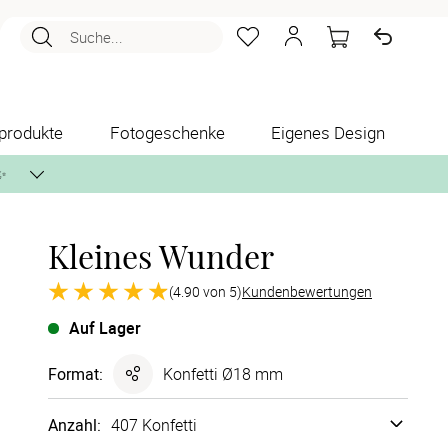
Suche...
produkte
Fotogeschenke
Eigenes Design
✨
Kleines Wunder
nlos per Post zusenden.
(4.90 von 5)
Kundenbewertungen
Auf Lager
Format
:
Konfetti Ø18 mm
Anzahl:
407 Konfetti