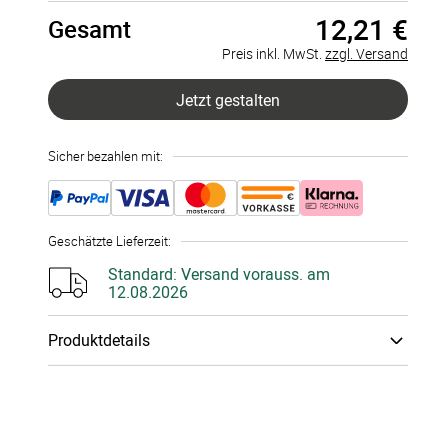
12,21 €
Gesamt
407 Konfetti
à 0,03 €
Preis inkl. MwSt.
zzgl. Versand
815 Konfetti
à 0,03 €
Jetzt gestalten
1020 Konfetti
à 0,03 €
Sicher bezahlen mit:
1223 Konfetti
à 0,03 €
1631 Konfetti
à 0,03 €
Geschätzte Lieferzeit
:
2039 Konfetti
à 0,03 €
Standard:
Versand vorauss. am
12.08.2026
2447 Konfetti
à 0,03 €
Produktdetails
2855 Konfetti
à 0,03 €
Papiertyp
:
300g Bilder­druck­papier
3263 Konfetti
à 0,03 €