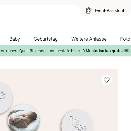
Event-Assistent
Baby
Geburtstag
Weitere Anlässe
Foto
rne unsere Qualität kennen und bestelle bis zu
3 Musterkarten gratis!
💌 
Und so geht‘s:
1. Wähle bis zu 3 Kartendesigns
ose Musterkarte“
 auf der jeweiligen Produktseite und lasse Dir die Karten koste