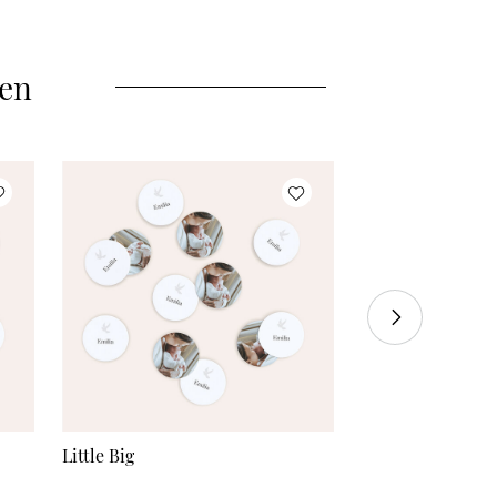
3671 Konfetti
à 0,03 €
4079 Konfetti
à 0,03 €
len
Mehr Konfetti
à 0,03 €
Little Big
Kleine Sprenkel