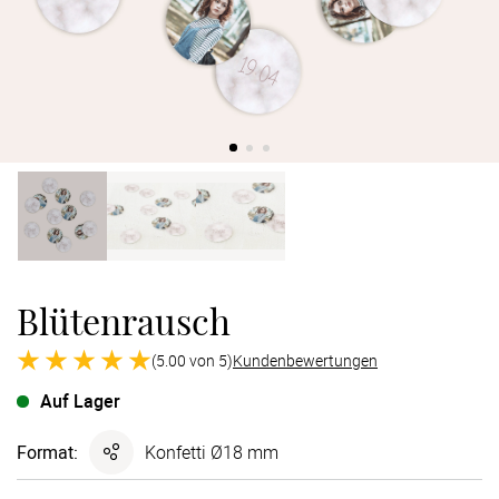
Verlobung
Junggesel
Blütenrausch
(5.00 von 5)
Kundenbewertungen
Auf Lager
Format
:
Konfetti Ø18 mm