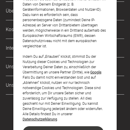
Daten von Deinem Endgerät (z. B.
Kundenservice-Hotline
Geräteinformationen, Browserdaten und Nutzer-ID).
Über Uns
0221 956 725 10
Dazu kann es erforderlich sein, dass
Mo. - Fr. von 9 bis 17 Uhr
personenbezogene Daten (zumindest Deine IP-
Adresse) an Server von Drittanbietern übertragen
Philosophie
Kostenlose Services
werden, möglicherweise in ein Drittland außerhalb des
kontakt@sendmoments.de
Karriere
Europäischen Wirtschaftsraums (EWR), dessen
Datenschutzniveau nicht mit dem europäischen
Musterkarten
Impressum
vergleichbar ist.
International
Digitale Fotoalben
AGB & Widerrufsrecht
Indem Du auf „Erlauben“ klickst, stimmst Du der
Nutzung dieser Cookies und Technologien zur
Österreich
Digitale Gästelisten
Unsere Zahlungsarten
Zahlung & Versand
Verarbeitung Deiner Daten zu, einschließlich der
Übermittlung an unsere Partner (Dritte), wie
Google
.
Schweiz
FAQ & Hilfe
Datenschutz
Falls Du damit nicht einverstanden bist und auf
„Ablehnen“ klickst, nutzen wir nur technisch
Frankreich
Unsere Partner
Barrierefreiheitserklärung
notwendige Cookies und Technologien. Diese sind
erforderlich, um Dir unsere Seiten sicher und
LLM's
zuverlässig zur Verfügung zu stellen. All dies
geschieht nur mit Deiner Einwilligung. Du kannst
Deine Einwilligung jederzeit ändern oder widerrufen.
Alle Details findest Du in unserer
Datenschutzerklärung
.