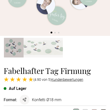
Verlobung
Junggesel
Fabelhafter Tag Firmung
(4.90 von 5)
Kundenbewertungen
Auf Lager
Format
:
Konfetti Ø18 mm