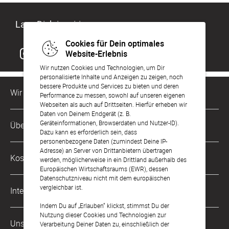
Lass Dich inspirieren
Cookies für Dein optimales
Website-Erlebnis
Wir nutzen Cookies und Technologien, um Dir
personalisierte Inhalte und Anzeigen zu zeigen, noch
bessere Produkte und Services zu bieten und deren
Wir sind für Dich da
Performance zu messen, sowohl auf unseren eigenen
Webseiten als auch auf Drittseiten. Hierfür erheben wir
Daten von Deinem Endgerät (z. B.
Kundenservice-Hotline
Geräteinformationen, Browserdaten und Nutzer-ID).
Über Uns
0221 956 725 10
Dazu kann es erforderlich sein, dass
Mo. - Fr. von 9 bis 17 Uhr
personenbezogene Daten (zumindest Deine IP-
Adresse) an Server von Drittanbietern übertragen
Philosophie
Kostenlose Services
werden, möglicherweise in ein Drittland außerhalb des
kontakt@sendmoments.de
Karriere
Europäischen Wirtschaftsraums (EWR), dessen
Datenschutzniveau nicht mit dem europäischen
Musterkarten
Impressum
vergleichbar ist.
International
Digitale Fotoalben
AGB & Widerrufsrecht
Indem Du auf „Erlauben“ klickst, stimmst Du der
Nutzung dieser Cookies und Technologien zur
Österreich
Digitale Gästelisten
Unsere Zahlungsarten
Zahlung & Versand
Verarbeitung Deiner Daten zu, einschließlich der