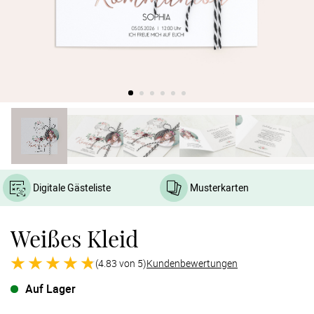
Verlobung
Junggesel
Digitale Gästeliste
Musterkarten
Weißes Kleid
(4.83 von 5)
Kundenbewertungen
Auf Lager