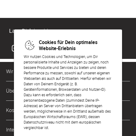
Lass Dich inspirieren
Cookies für Dein optimales
Website-Erlebnis
Wir nutzen Cookies und Technologien, um Dir
personalisierte Inhalte und Anzeigen zu zeigen, noch
bessere Produkte und Services zu bieten und deren
Wir sind für Dich da
Performance zu messen, sowohl auf unseren eigenen
Webseiten als auch auf Drittseiten. Hierfür erheben wir
Daten von Deinem Endgerät (z. B.
Kundenservice-Hotline
Geräteinformationen, Browserdaten und Nutzer-ID).
Über Uns
0221 956 725 10
Dazu kann es erforderlich sein, dass
Mo. - Fr. von 9 bis 17 Uhr
personenbezogene Daten (zumindest Deine IP-
Adresse) an Server von Drittanbietern übertragen
Philosophie
Kostenlose Services
werden, möglicherweise in ein Drittland außerhalb des
kontakt@sendmoments.de
Karriere
Europäischen Wirtschaftsraums (EWR), dessen
Datenschutzniveau nicht mit dem europäischen
Musterkarten
Impressum
vergleichbar ist.
International