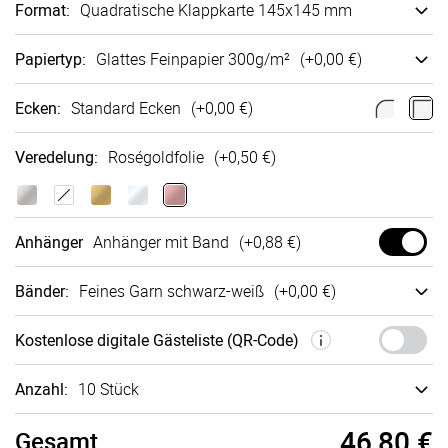
Format
:
Quadra­tische Klappkarte 145x145 mm
Papiertyp
:
Glattes Fein­papier 300g/m²
(+
0,00 €
)
Ecken
:
Standard Ecken
(+
0,00 €
)
Veredelung
:
Roségoldfolie
(+
0,50 €
)
Anhänger
Anhänger mit Band
(+
0,88 €
)
Bänder
:
Feines Garn schwarz-weiß
(+
0,00 €
)
Kosten­lose digi­tale Gäste­liste (QR-Code)
Anzahl:
10 Stück
46,80 €
Gesamt