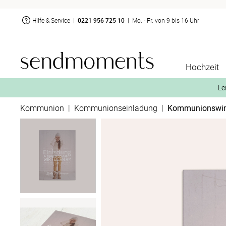
Hilfe & Service
|
0221 956 725 10
|
Mo. - Fr. von 9 bis 16 Uhr
Hochzeit
Le
Kommunion
|
Kommunionseinladung
|
Kommunionswi
2. Aktiviere „kostenl