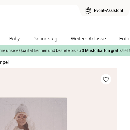
Event-Assistent
Baby
Geburtstag
Weitere Anlässe
Foto
rne unsere Qualität kennen und bestelle bis zu
3 Musterkarten gratis!
💌 
mpel
Und so geht‘s:
1. Wähle bis zu 3 Kartendesigns
ose Musterkarte“
 auf der jeweiligen Produktseite und lasse Dir die Karten koste