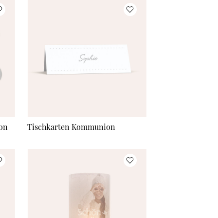
140 Stück
à 1,22 €
150 Stück
à 1,20 €
175 Stück
à 1,18 €
200 Stück
à 1,10 €
Mehr Karten
à 1,10 €
on
Tischkarten Kommunion