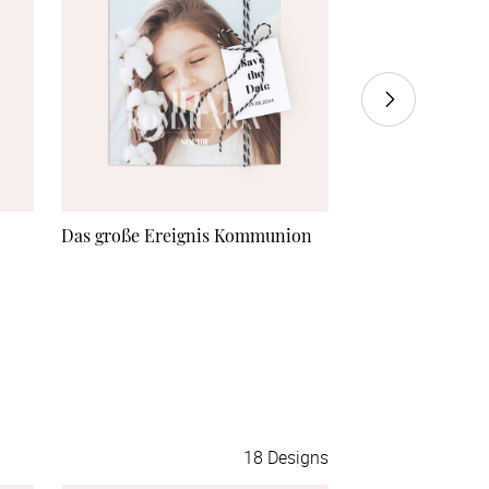
55 Stück
à 1,72 €
60 Stück
à 1,68 €
70 Stück
à 1,60 €
80 Stück
à 1,45 €
Das große Ereignis Kommunion
Elfenstaub
90 Stück
à 1,40 €
100 Stück
à 1,35 €
110 Stück
à 1,30 €
120 Stück
à 1,28 €
18
Designs
130 Stück
à 1,25 €