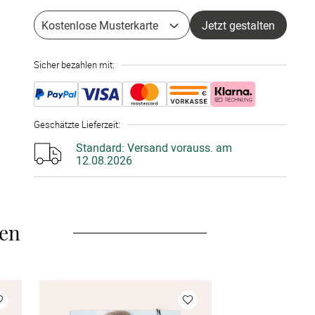
5 Stück
à 2,80 €
Kostenlose Musterkarte
Jetzt gestalten
10 Stück
à 2,55 €
Sicher bezahlen mit:
15 Stück
à 2,45 €
20 Stück
à 2,25 €
Geschätzte Lieferzeit
:
25 Stück
à 2,15 €
Standard:
Versand vorauss. am
12.08.2026
30 Stück
à 2,00 €
35 Stück
à 1,95 €
len
40 Stück
à 1,90 €
45 Stück
à 1,85 €
50 Stück
à 1,75 €