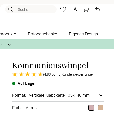
Suche...
produkte
Fotogeschenke
Eigenes Design
✨
Kommunionswimpel
nlos per Post zusenden.
(4.83 von 5)
Kundenbewertungen
Auf Lager
Format
:
Vertikale Klappkarte 105x148 mm
Farbe
:
Altrosa