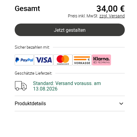
34,00 €
Gesamt
Finger­
Finger­
abdruck­
abdruck­
Preis inkl. MwSt.
zzgl. Versand
bild
bild
40x40 cm
30x30 cm
Jetzt gestalten
Sicher bezahlen mit:
Geschätzte Lieferzeit
:
Standard:
Versand vorauss. am
13.08.2026
Produktdetails
Material
:
Lein­wand
Zubehör
:
Ohne Stempel­kissen