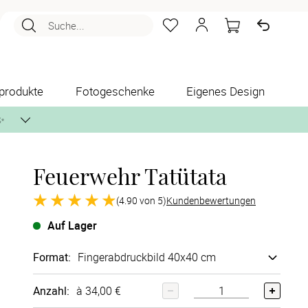
Suche...
produkte
Fotogeschenke
Eigenes Design
✨
Feuerwehr Tatütata
nlos per Post zusenden.
(4.90 von 5)
Kundenbewertungen
Auf Lager
Format
:
Finger­abdruck­bild 40x40 cm
Anzahl:
à 34,00 €