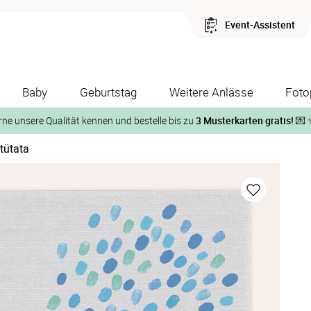
Event-Assistent
Baby
Geburtstag
Weitere Anlässe
Foto
rne unsere Qualität kennen und bestelle bis zu
3 Musterkarten gratis!
💌 
tütata
Und so geht‘s:
1. Wähle bis zu 3 Kartendesigns
ose Musterkarte“
 auf der jeweiligen Produktseite und lasse Dir die Karten koste