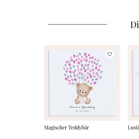
Di
Magischer Teddybär
Lust