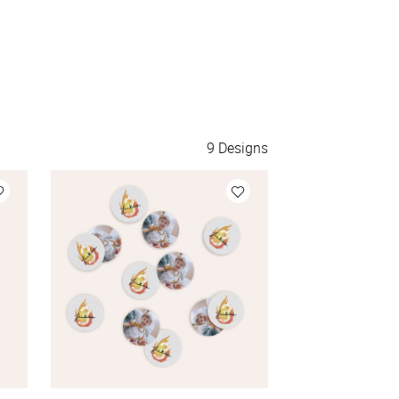
9
Designs