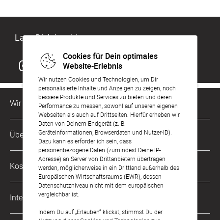
Lass Dich inspirieren
Cookies für Dein optimales
Website-Erlebnis
Wir nutzen Cookies und Technologien, um Dir
personalisierte Inhalte und Anzeigen zu zeigen, noch
bessere Produkte und Services zu bieten und deren
Wir sind für Dich da
Performance zu messen, sowohl auf unseren eigenen
Webseiten als auch auf Drittseiten. Hierfür erheben wir
Daten von Deinem Endgerät (z. B.
Kundenservice-Hotline
Geräteinformationen, Browserdaten und Nutzer-ID).
Über Uns
0221 956 725 10
Dazu kann es erforderlich sein, dass
Mo. - Fr. von 9 bis 17 Uhr
personenbezogene Daten (zumindest Deine IP-
Adresse) an Server von Drittanbietern übertragen
Philosophie
Kostenlose Services
werden, möglicherweise in ein Drittland außerhalb des
kontakt@sendmoments.de
Karriere
Europäischen Wirtschaftsraums (EWR), dessen
Datenschutzniveau nicht mit dem europäischen
Musterkarten
Impressum
vergleichbar ist.
International
Digitale Fotoalben
AGB & Widerrufsrecht
Indem Du auf „Erlauben“ klickst, stimmst Du der