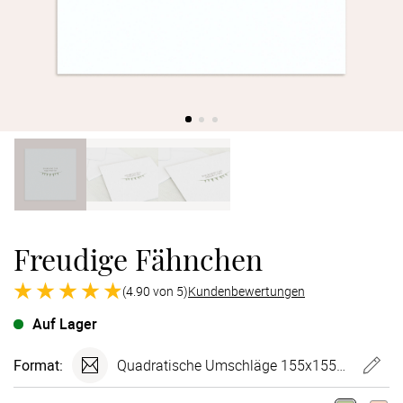
Verlobung
Junggesel
Freudige Fähnchen
(4.90 von 5)
Kundenbewertungen
Auf Lager
Format:
Quadratische Umschläge 155x155 mm