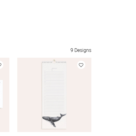
flexiblen Blanko-Kalendarium entscheiden, bei dem
Du den Startzeitpunkt selbst festlegst.
9
Designs