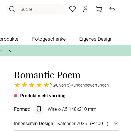
Suche...
produkte
Fotogeschenke
Eigenes Design
✨
Romantic Poem
nlos per Post zusenden.
(4.90 von 5)
Kundenbewertungen
Produkt nicht vorrätig
Format
:
Wire-o A5 148x210 mm
Innen­seiten Design
:
Kalender 2026
(+
2,00 €
)