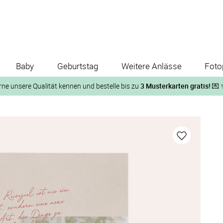
Baby
Geburtstag
Weitere Anlässe
Foto
rne unsere Qualität kennen und bestelle bis zu
3 Musterkarten gratis!
💌 
Und so geht‘s:
1. Wähle bis zu 3 Kartendesigns
ose Musterkarte“
 auf der jeweiligen Produktseite und lasse Dir die Karten koste