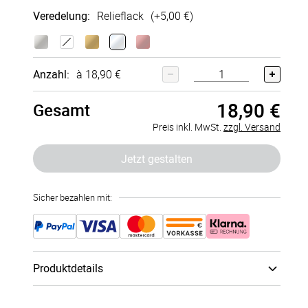
Veredelung
:
Relieflack
(+
5,00 €
)
Kalender
Kalender
2026
generisch
Anzahl:
à 18,90 €
+
2,00 €
+
2,00 €
18,90 €
Gesamt
Preis inkl. MwSt.
zzgl. Versand
Jetzt gestalten
Sicher bezahlen mit:
Produktdetails
Seitenanzahl
:
110 Seiten / 55 Blatt