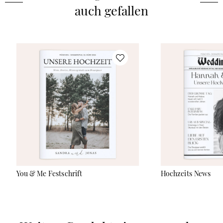
Wünschen mit eigenen Bildern und Texten anpassen kannst.
auch gefallen
Die Hochzeitszeitung ist ab 1 Exemplar erhältlich und der
Seitenumfang ist flexibel wählbar: von 8 bis zu 56 Seiten – je
nachdem, wie viel Du erzählen möchtest. Die Zeitung wird im
klassischen DIN A4-Format hergestellt, auf hochwertiges
Bilderdruckpapier (170g/m²) gedruckt und mit einer stabilen
Rückstichheftung gebunden. Auf der letzten Seite (Rückseite)
wird unten mittig ein Barcode mit den Maßen (H)1x(B)3,5cm
gedruckt. Gefüllt mit Kinderfotos, Bildern des Kennenlernens,
Interviews von Verwandten und vielem mehr wird die Zeitung
zu einem Highlight der Feierlichkeit.
You & Me Festschrift
Hochzeits News