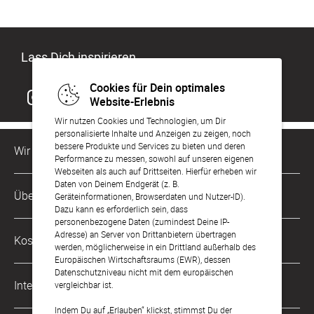
Lass Dich inspirieren
Cookies für Dein optimales
Website-Erlebnis
Wir nutzen Cookies und Technologien, um Dir
personalisierte Inhalte und Anzeigen zu zeigen, noch
bessere Produkte und Services zu bieten und deren
Wir sind für Dich da
Performance zu messen, sowohl auf unseren eigenen
Webseiten als auch auf Drittseiten. Hierfür erheben wir
Daten von Deinem Endgerät (z. B.
Kundenservice-Hotline
Über Uns
Geräteinformationen, Browserdaten und Nutzer-ID).
0221 956 725 10
Dazu kann es erforderlich sein, dass
Mo. - Fr. von 9 bis 17 Uhr
personenbezogene Daten (zumindest Deine IP-
Philosophie
Adresse) an Server von Drittanbietern übertragen
Kostenlose Services
werden, möglicherweise in ein Drittland außerhalb des
kontakt@sendmoments.de
Karriere
Europäischen Wirtschaftsraums (EWR), dessen
Datenschutzniveau nicht mit dem europäischen
Musterkarten
Impressum
International
vergleichbar ist.
Digitale Fotoalben
AGB & Widerrufsrecht
Indem Du auf „Erlauben“ klickst, stimmst Du der