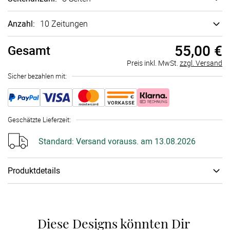
Anzahl:
10 Zeitungen
55,00 €
Gesamt
Preis inkl. MwSt.
zzgl. Versand
Sicher bezahlen mit:
Geschätzte Lieferzeit
:
Standard:
Versand vorauss. am 13.08.2026
Produktdetails
Gestalte in unserem intuitiven Online-Konfigurator im
Handumdrehen eine Hochzeitszeitung als originelle
Geschenkidee für das Brautpaar. Nutze dafür einfach unsere
Diese Designs könnten Dir 
zahlreichen Layoutvorlagen, die Du ganz nach Deinen