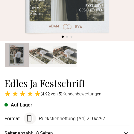
Verlobung
Junggesel
Edles Ja Festschrift
(4.92 von 5)
Kundenbewertungen
Auf Lager
Format
:
Rück­stich­heftung (A4) 210x297
Seitenanzahl
:
8 Seiten