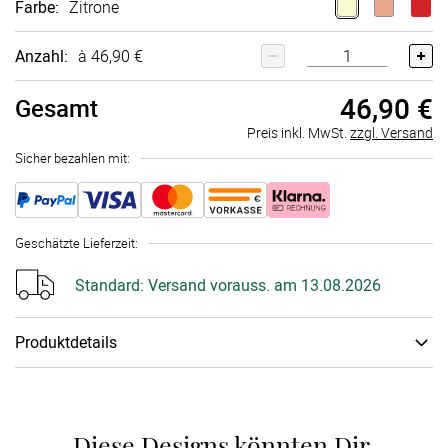
Farbe
:
Zitrone
Anzahl:
à 46,90 €
46,90 €
Gesamt
Preis inkl. MwSt.
zzgl. Versand
Sicher bezahlen mit:
Geschätzte Lieferzeit
:
Standard:
Versand vorauss. am 13.08.2026
Produktdetails
Material
:
Kerze
Gestaltet Eure individuelle Hochzeitskerze als leuchtendes
Symbol für Eure Liebe. Unsere weißen Traukerzen sind 25 cm
Diese Designs könnten Dir 