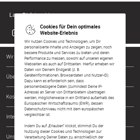
Lass Dich inspirieren
Cookies für Dein optimales
Website-Erlebnis
Wir nutzen Cookies und Technologien, um Dir
personalisierte Inhalte und Anzeigen zu zeigen, noch
bessere Produkte und Services zu bieten und deren
Wir sind für Dich da
Performance zu messen, sowohl auf unseren eigenen
Webseiten als auch auf Drittseiten. Hierfür erheben wir
Daten von Deinem Endgerät (z. B.
Kundenservice-Hotline
Geräteinformationen, Browserdaten und Nutzer-ID).
Über Uns
0221 956 725 10
Dazu kann es erforderlich sein, dass
Mo. - Fr. von 9 bis 17 Uhr
personenbezogene Daten (zumindest Deine IP-
Adresse) an Server von Drittanbietern übertragen
Philosophie
Kostenlose Services
werden, möglicherweise in ein Drittland außerhalb des
kontakt@sendmoments.de
Karriere
Europäischen Wirtschaftsraums (EWR), dessen
Datenschutzniveau nicht mit dem europäischen
Musterkarten
Impressum
vergleichbar ist.
International
Digitale Fotoalben
AGB & Widerrufsrecht
Indem Du auf „Erlauben“ klickst, stimmst Du der
Nutzung dieser Cookies und Technologien zur
Österreich
Digitale Gästelisten
Unsere Zahlungsarten
Zahlung & Versand
Verarbeitung Deiner Daten zu, einschließlich der