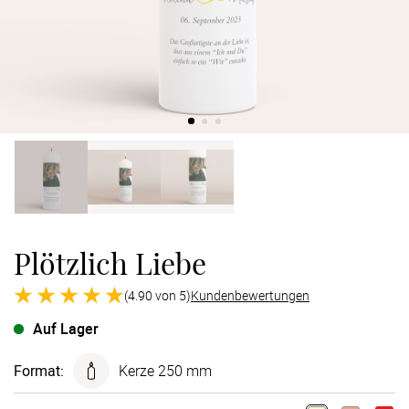
Verlobung
Junggesel
Plötzlich Liebe
(4.90 von 5)
Kundenbewertungen
Auf Lager
Format
:
Kerze 250 mm