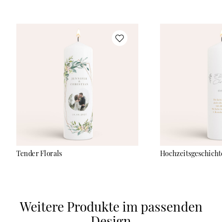
langen Brenndauer – perfekt für Euren großen Tag und als
bleibende Erinnerung an Eure Hochzeit. In unserem Online-
Konfigurator könnt Ihr die Kerze ganz nach Euren Wünschen
personalisieren: mit Euren Namen, dem Hochzeitsdatum,
einem Foto oder einem romantischen Spruch. Der Druck erfolgt
in modernem UV-Direktdruck, sodass das Design direkt auf die
Kerze aufgebracht wird. Anschließend wird es noch mit
transparentem Wachs versiegelt. Damit Eure Gestaltung
optimal zur Geltung kommt, empfehlen wir eine dunkle
Schriftfarbe, da helle Farben auf der Kerze weniger gut lesbar
sind.
Tender Florals
Hochzeitsgeschicht
Weitere Produkte im passenden
Design