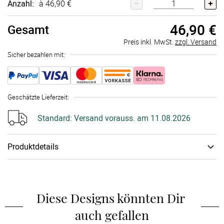
Anzahl:
à 46,90 €
46,90 €
Gesamt
Preis inkl. MwSt.
zzgl. Versand
Sicher bezahlen mit:
Geschätzte Lieferzeit
:
Standard:
Versand vorauss. am 11.08.2026
Produktdetails
Material
:
Kerze
Gestaltet Eure individuelle Hochzeitskerze als leuchtendes
Symbol für Eure Liebe. Unsere weißen Traukerzen sind 25 cm
Diese Designs könnten Dir 
hoch, haben einen Durchmesser von 7,8 cm und bestehen aus
auch gefallen
hochwertigem Paraffinwachs. Sie sind RAL-zertifiziert, brennen
gleichmäßig mit einer hellen Flamme und überzeugen mit einer