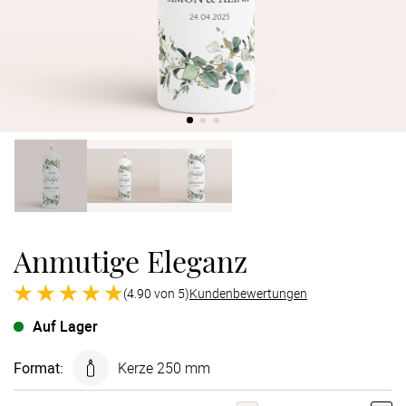
Verlobung
Junggesel
Anmutige Eleganz
(4.90 von 5)
Kundenbewertungen
Auf Lager
Format
:
Kerze 250 mm