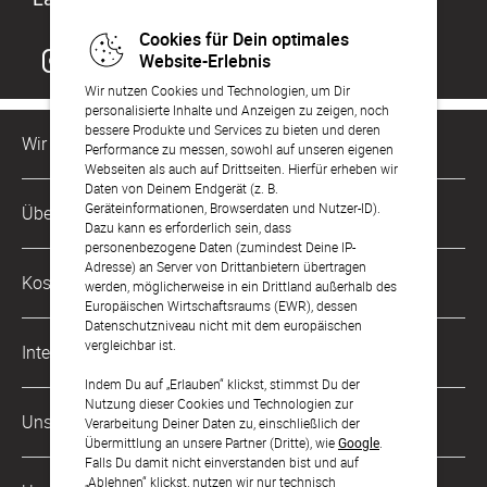
Cookies für Dein optimales
Website-Erlebnis
Wir nutzen Cookies und Technologien, um Dir
personalisierte Inhalte und Anzeigen zu zeigen, noch
bessere Produkte und Services zu bieten und deren
Wir sind für Dich da
Performance zu messen, sowohl auf unseren eigenen
Webseiten als auch auf Drittseiten. Hierfür erheben wir
Daten von Deinem Endgerät (z. B.
Kundenservice-Hotline
Geräteinformationen, Browserdaten und Nutzer-ID).
Über Uns
0221 956 725 10
Dazu kann es erforderlich sein, dass
Mo. - Fr. von 9 bis 17 Uhr
personenbezogene Daten (zumindest Deine IP-
Adresse) an Server von Drittanbietern übertragen
Philosophie
Kostenlose Services
werden, möglicherweise in ein Drittland außerhalb des
kontakt@sendmoments.de
Karriere
Europäischen Wirtschaftsraums (EWR), dessen
Datenschutzniveau nicht mit dem europäischen
Musterkarten
Impressum
vergleichbar ist.
International
Digitale Fotoalben
AGB & Widerrufsrecht
Indem Du auf „Erlauben“ klickst, stimmst Du der
Nutzung dieser Cookies und Technologien zur
Österreich
Digitale Gästelisten
Unsere Zahlungsarten
Zahlung & Versand
Verarbeitung Deiner Daten zu, einschließlich der
Übermittlung an unsere Partner (Dritte), wie
Google
.
Schweiz
FAQ & Hilfe
Datenschutz
Falls Du damit nicht einverstanden bist und auf
„Ablehnen“ klickst, nutzen wir nur technisch
Frankreich