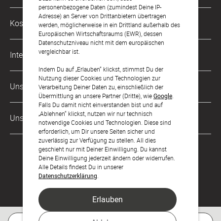
Mo. - Fr. von 9 bis 17 Uhr
personenbezogene Daten (zumindest Deine IP-
Adresse) an Server von Drittanbietern übertragen
Philosophie
Kostenlose Services
werden, möglicherweise in ein Drittland außerhalb des
kontakt@sendmoments.de
Karriere
Europäischen Wirtschaftsraums (EWR), dessen
Datenschutzniveau nicht mit dem europäischen
Musterkarten
Impressum
vergleichbar ist.
International
Digitale Fotoalben
AGB & Widerrufsrecht
Indem Du auf „Erlauben“ klickst, stimmst Du der
Nutzung dieser Cookies und Technologien zur
Österreich
Digitale Gästelisten
Unsere Zahlungsarten
Zahlung & Versand
Verarbeitung Deiner Daten zu, einschließlich der
Übermittlung an unsere Partner (Dritte), wie
Google
.
Schweiz
FAQ & Hilfe
Datenschutz
Falls Du damit nicht einverstanden bist und auf
„Ablehnen“ klickst, nutzen wir nur technisch
Frankreich
Unsere Partner
Barrierefreiheitserklärung
notwendige Cookies und Technologien. Diese sind
erforderlich, um Dir unsere Seiten sicher und
LLM's
zuverlässig zur Verfügung zu stellen. All dies
geschieht nur mit Deiner Einwilligung. Du kannst
Deine Einwilligung jederzeit ändern oder widerrufen.
Alle Details findest Du in unserer
Datenschutzerklärung
.
Erlauben