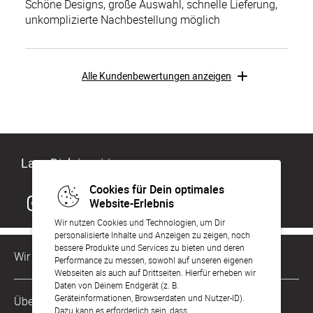
Schöne Designs, große Auswahl, schnelle Lieferung,
unkomplizierte Nachbestellung möglich
Alle Kundenbewertungen anzeigen
Lass Dich inspirieren
Cookies für Dein optimales
Website-Erlebnis
Wir nutzen Cookies und Technologien, um Dir
personalisierte Inhalte und Anzeigen zu zeigen, noch
bessere Produkte und Services zu bieten und deren
Wir sind für Dich da
Performance zu messen, sowohl auf unseren eigenen
Webseiten als auch auf Drittseiten. Hierfür erheben wir
Daten von Deinem Endgerät (z. B.
Kundenservice-Hotline
Geräteinformationen, Browserdaten und Nutzer-ID).
Über Uns
0221 956 725 10
Dazu kann es erforderlich sein, dass