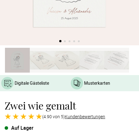
Verlobung
Junggesel
Digitale Gästeliste
Musterkarten
Zwei wie gemalt
(4.90 von 5)
Kundenbewertungen
Auf Lager