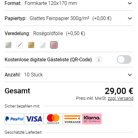
Format
:
Formkarte 120x170 mm
Papiertyp
:
Glattes Fein­papier 300g/m²
(+
0,00 €
)
Veredelung
:
Roségoldfolie
(+
0,50 €
)
Kosten­lose digi­tale Gäste­liste (QR-Code)
Anzahl:
10 Stück
29,00 €
Gesamt
Preis inkl. MwSt.
zzgl. Versand
Sicher bezahlen mit:
Geschätzte Lieferzeit
: