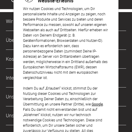
Website-Erlebnis
Wir nutzen Cookies und Technologien, um Dir
personalisierte Inhalte und Anzeigen zu zeigen, noch
bessere Produkte und Services zu bieten und deren
Wir sind für Dich da
Performance zu messen, sowohl auf unseren eigenen
Webseiten als auch auf Drittseiten. Hierfür erheben wir
Daten von Deinem Endgerät (z. B.
Kundenservice-Hotline
Über Uns
Geräteinformationen, Browserdaten und Nutzer-ID).
0221 956 725 10
Dazu kann es erforderlich sein, dass
Mo. - Fr. von 9 bis 17 Uhr
personenbezogene Daten (zumindest Deine IP-
Philosophie
Adresse) an Server von Drittanbietern übertragen
Kostenlose Services
werden, möglicherweise in ein Drittland außerhalb des
kontakt@sendmoments.de
Karriere
Europäischen Wirtschaftsraums (EWR), dessen
Datenschutzniveau nicht mit dem europäischen
Musterkarten
Impressum
International
vergleichbar ist.
Digitale Fotoalben
AGB & Widerrufsrecht
Indem Du auf „Erlauben“ klickst, stimmst Du der
Österreich
Nutzung dieser Cookies und Technologien zur
Digitale Gästelisten
Unsere Zahlungsarten
Zahlung & Versand
Verarbeitung Deiner Daten zu, einschließlich der
Schweiz
Übermittlung an unsere Partner (Dritte), wie
Google
.
FAQ & Hilfe
Datenschutz
Falls Du damit nicht einverstanden bist und auf
Frankreich
Unsere Partner
„Ablehnen“ klickst, nutzen wir nur technisch
Barrierefreiheitserklärung
notwendige Cookies und Technologien. Diese sind
erforderlich, um Dir unsere Seiten sicher und
LLM's
zuverlässig zur Verfügung zu stellen. All dies