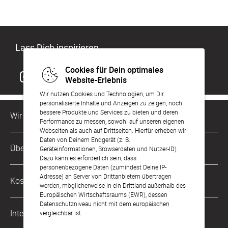
Lass Dich inspirieren
Cookies für Dein optimales
Website-Erlebnis
Wir nutzen Cookies und Technologien, um Dir
personalisierte Inhalte und Anzeigen zu zeigen, noch
bessere Produkte und Services zu bieten und deren
Wir sind für Dich da
Performance zu messen, sowohl auf unseren eigenen
Webseiten als auch auf Drittseiten. Hierfür erheben wir
Daten von Deinem Endgerät (z. B.
Kundenservice-Hotline
Über Uns
Geräteinformationen, Browserdaten und Nutzer-ID).
0221 956 725 10
Dazu kann es erforderlich sein, dass
Mo. - Fr. von 9 bis 17 Uhr
personenbezogene Daten (zumindest Deine IP-
Philosophie
Adresse) an Server von Drittanbietern übertragen
Kostenlose Services
werden, möglicherweise in ein Drittland außerhalb des
kontakt@sendmoments.de
Karriere
Europäischen Wirtschaftsraums (EWR), dessen
Datenschutzniveau nicht mit dem europäischen
Musterkarten
Impressum
International
vergleichbar ist.
Digitale Fotoalben
AGB & Widerrufsrecht