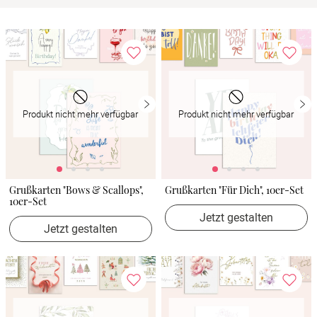
Verlobung
Junggesel
Produkt nicht mehr verfügbar
Produkt nicht mehr verfügbar
Grußkarten "Bows & Scallops",
Grußkarten "Für Dich", 10er-Set
10er-Set
Jetzt gestalten
Jetzt gestalten