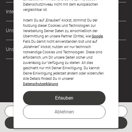
Datenschutzniveau nicht mit dem europäischen
Musterkarten
Impressum
vergleichbar ist.
International
Digitale Fotoalben
AGB & Widerrufsrecht
Indem Du auf „Erlauben“ klickst, stimmst Du der
Nutzung dieser Cookies und Technologien zur
Österreich
Digitale Gästelisten
Unsere Zahlungsarten
Zahlung & Versand
Verarbeitung Deiner Daten zu, einschließlich der
Übermittlung an unsere Partner (Dritte), wie
Google
.
Schweiz
FAQ & Hilfe
Datenschutz
Falls Du damit nicht einverstanden bist und auf
„Ablehnen“ klickst, nutzen wir nur technisch
Frankreich
Unsere Partner
Barrierefreiheitserklärung
notwendige Cookies und Technologien. Diese sind
erforderlich, um Dir unsere Seiten sicher und
LLM's
zuverlässig zur Verfügung zu stellen. All dies
geschieht nur mit Deiner Einwilligung. Du kannst
Deine Einwilligung jederzeit ändern oder widerrufen.
Alle Details findest Du in unserer
Datenschutzerklärung
.
Erlauben
Feier den Moment.
Kostenlose Musterkarte
Ablehnen
Jetzt gestalten
© sendmoments Studio GmbH 2026