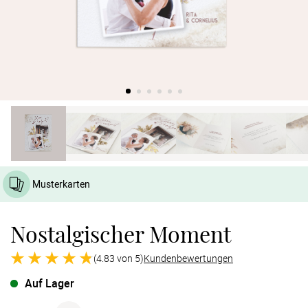
Verlobung
Junggesel
Musterkarten
Nostalgischer Moment
(4.83 von 5)
Kundenbewertungen
Auf Lager