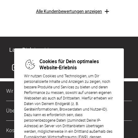
Alle Kundenbewertungen anzeigen
Lass Dich inspirieren
Cookies für Dein optimales
Website-Erlebnis
Wir nutzen Cookies und Technologien, um Dir
personalisierte Inhalte und Anzeigen zu zeigen, noch
bessere Produkte und Services zu bieten und deren
Wir sind für Dich da
Performance zu messen, sowohl auf unseren eigenen
Webseiten als auch auf Drittseiten. Hierfür erheben wir
Daten von Deinem Endgerät (z. B.
Kundenservice-Hotline
Geräteinformationen, Browserdaten und Nutzer-ID).
Über Uns
0221 956 725 10
Dazu kann es erforderlich sein, dass
Mo. - Fr. von 9 bis 17 Uhr
personenbezogene Daten (zumindest Deine IP-
Adresse) an Server von Drittanbietern übertragen
Philosophie
Kostenlose Services
werden, möglicherweise in ein Drittland außerhalb des
kontakt@sendmoments.de
Karriere
Europäischen Wirtschaftsraums (EWR), dessen