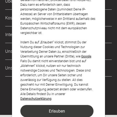
Über Uns
0221 956 725 10
Dazu kann es erforderlich sein, dass
Mo. - Fr. von 9 bis 17 Uhr
personenbezogene Daten (zumindest Deine IP-
Adresse) an Server von Drittanbietern übertragen
Philosophie
Kostenlose Services
werden, möglicherweise in ein Drittland außerhalb des
kontakt@sendmoments.de
Karriere
Europäischen Wirtschaftsraums (EWR), dessen
Datenschutzniveau nicht mit dem europäischen
Musterkarten
Impressum
vergleichbar ist.
International
Digitale Fotoalben
AGB & Widerrufsrecht
Indem Du auf „Erlauben“ klickst, stimmst Du der
Nutzung dieser Cookies und Technologien zur
Österreich
Digitale Gästelisten
Unsere Zahlungsarten
Zahlung & Versand
Verarbeitung Deiner Daten zu, einschließlich der
Übermittlung an unsere Partner (Dritte), wie
Google
.
Schweiz
FAQ & Hilfe
Datenschutz
Falls Du damit nicht einverstanden bist und auf
„Ablehnen“ klickst, nutzen wir nur technisch
Frankreich
Unsere Partner
Barrierefreiheitserklärung
notwendige Cookies und Technologien. Diese sind
erforderlich, um Dir unsere Seiten sicher und
LLM's
zuverlässig zur Verfügung zu stellen. All dies
geschieht nur mit Deiner Einwilligung. Du kannst
Deine Einwilligung jederzeit ändern oder widerrufen.
Alle Details findest Du in unserer
Datenschutzerklärung
.
Erlauben