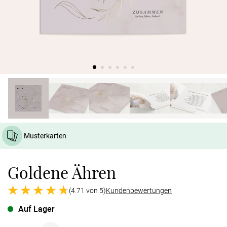
Verlobung
Junggesel
Musterkarten
Goldene Ähren
(4.71 von 5)
Kundenbewertungen
Auf Lager