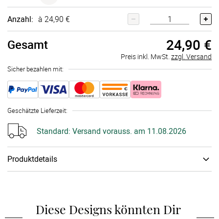
Anzahl:
à 24,90 €
24,90 €
Gesamt
Preis inkl. MwSt.
zzgl. Versand
Sicher bezahlen mit:
Geschätzte Lieferzeit
:
Standard:
Versand vorauss. am 11.08.2026
Produktdetails
Papiertyp
:
Acryl­glas
Wie lässt sich die Magie besonderer Momente besser
einfangen als mit Glitzer, Herzchen und funkelnden Effekten?
Diese Designs könnten Dir 
Mit unserem Foto-Schüttelrahmen wird Dein Lieblingsbild zum