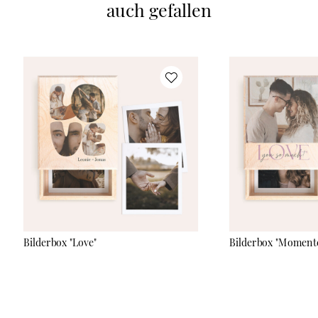
auch gefallen
lebendigen Blickfang. Schüttle den Rahmen und sieh, wie die
Herzpailletten sanft über Dein Foto tanzen, ein kleines Stück
Bewegung für große Gefühle. Der Schüttelrahmen aus
hochwertigem Acrylglas (10 × 15 cm) ist robust, elegant und
dank des 25 mm starken Korpus immer sicher im Stand. Dein
Foto lässt sich spielend leicht austauschen und kann in Hoch-
oder Querformat eingesetzt werden, so bringst du jeden
Schnappschuss perfekt zur Geltung. Ob große Liebe,
Freundschaft oder besondere Momente mit der Familie, der
Schüttelrahmen setzt Deine Erinnerungen stilvoll in Szene und
verleiht ihnen Tiefe, Bewegung und Glanz.
Bilderbox "Love"
Bilderbox "Momente