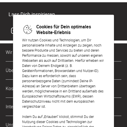
Lass Dich inspirieren
Cookies für Dein optimales
Website-Erlebnis
Wir nutzen Cookies und Technologien, um Dir
personalisierte Inhalte und Anzeigen zu zeigen, noch
bessere Produkte und Services zu bieten und deren
Wir sind für Dich da
Performance zu messen, sowohl auf unseren eigenen
Webseiten als auch auf Drittseiten. Hierfür erheben wir
Daten von Deinem Endgerät (z. B.
Kundenservice-Hotline
Über Uns
Geräteinformationen, Browserdaten und Nutzer-ID).
0221 956 725 10
Dazu kann es erforderlich sein, dass
Mo. - Fr. von 9 bis 17 Uhr
personenbezogene Daten (zumindest Deine IP-
Philosophie
Adresse) an Server von Drittanbietern übertragen
Kostenlose Services
werden, möglicherweise in ein Drittland außerhalb des
kontakt@sendmoments.de
Karriere
Europäischen Wirtschaftsraums (EWR), dessen
Datenschutzniveau nicht mit dem europäischen
Musterkarten
Impressum
International
vergleichbar ist.
Digitale Fotoalben
AGB & Widerrufsrecht
Indem Du auf „Erlauben“ klickst, stimmst Du der
Österreich
Nutzung dieser Cookies und Technologien zur
Digitale Gästelisten
Unsere Zahlungsarten
Zahlung & Versand
Verarbeitung Deiner Daten zu, einschließlich der