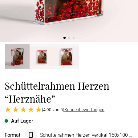
Verlobung
Junggesel
Schüttelrahmen Herzen
“Herznähe”
(4.90 von 5)
Kundenbewertungen
Auf Lager
Format
:
Schüttelrahmen Herzen vertikal 150x100 mm