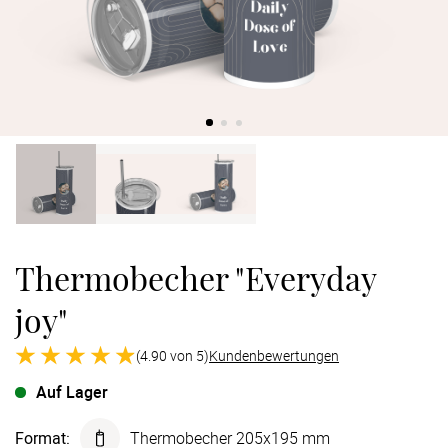
Verlobung
Junggesel
Thermobecher "Everyday
joy"
(4.90 von 5)
Kundenbewertungen
Auf Lager
Format
:
Thermobecher 205x195 mm