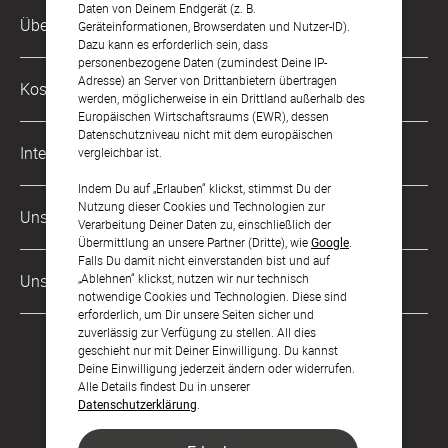
Daten von Deinem Endgerät (z. B.
Kundenservice-Hotline
Über Uns
Geräteinformationen, Browserdaten und Nutzer-ID).
0221 956 725 10
Dazu kann es erforderlich sein, dass
Mo. - Fr. von 9 bis 17 Uhr
personenbezogene Daten (zumindest Deine IP-
Philosophie
Adresse) an Server von Drittanbietern übertragen
Kostenlose Services
werden, möglicherweise in ein Drittland außerhalb des
kontakt@sendmoments.de
Karriere
Europäischen Wirtschaftsraums (EWR), dessen
Datenschutzniveau nicht mit dem europäischen
Musterkarten
Impressum
International
vergleichbar ist.
Digitale Fotoalben
AGB & Widerrufsrecht
Indem Du auf „Erlauben“ klickst, stimmst Du der
Österreich
Nutzung dieser Cookies und Technologien zur
Digitale Gästelisten
Unsere Zahlungsarten
Zahlung & Versand
Verarbeitung Deiner Daten zu, einschließlich der
Schweiz
Übermittlung an unsere Partner (Dritte), wie
Google
.
FAQ & Hilfe
Datenschutz
Falls Du damit nicht einverstanden bist und auf
Frankreich
„Ablehnen“ klickst, nutzen wir nur technisch
Unsere Partner
Barrierefreiheitserklärung
notwendige Cookies und Technologien. Diese sind
erforderlich, um Dir unsere Seiten sicher und
LLM's
zuverlässig zur Verfügung zu stellen. All dies
geschieht nur mit Deiner Einwilligung. Du kannst
Deine Einwilligung jederzeit ändern oder widerrufen.
Alle Details findest Du in unserer
Datenschutzerklärung
.