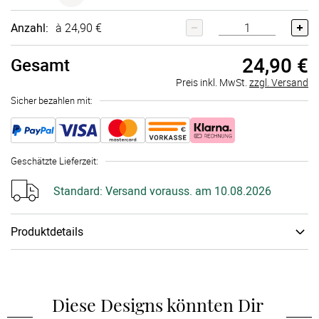
Anzahl:
à 24,90 €
24,90 €
Gesamt
Preis inkl. MwSt.
zzgl. Versand
Sicher bezahlen mit:
Geschätzte Lieferzeit
:
Standard:
Versand vorauss. am 10.08.2026
Produktdetails
Material
:
Isolier­behältnis
Sag „Tschüss“ zu Einwegbechern und „Hallo“ zu nachhaltigem
Trinkgenuss mit Deinem personalisierten Thermobecher aus
Diese Designs könnten Dir 
Edelstahl. Ob auf dem Weg ins Büro, beim Spaziergang oder