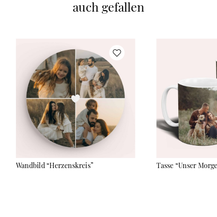
auch gefallen
auch im Café: Dein Lieblingsfoto begleitet Dich überall hin und
macht jeden Schluck zu einem kleinen Highlight. Der
doppelwandige Thermobecher fasst 600ml und hält Getränke
bis zu 6 Stunden heiß oder sogar 9 Stunden kalt. Aus
lebensmittelechtem Edelstahl gefertigt, völlig
geschmacksneutral und geruchsresistent, ist er der perfekte
Begleiter für jede Art von Getränk. Der BPA-freie Deckel mit
Gummidichtung sorgt dafür, dass nichts ausläuft und der
wiederverwendbare Edelstahl-Strohhalm rundet das Paket ab.
Gestalte Deinen Thermobecher ganz nach Deinem Geschmack.
Unser hochauflösender Panoramadruck bringt Dein Foto
gestochen scharf zur Geltung, so hast Du nicht nur Dein
Lieblingsgetränk, sondern auch Deine schönsten Erinnerungen
immer griffbereit. Dein Thermobecher ist nicht nur eine
umweltfreundliche Alternative zu Pappbechern, sondern auch
ein treuer Begleiter für den Alltag. Spülmaschinenfest, robust
und stylisch für Dich, Deine Freunde oder als liebevolles
Geschenk.
Wandbild “Herzenskreis”
Tasse “Unser Morg