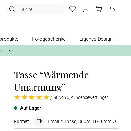
Suche...
produkte
Fotogeschenke
Eigenes Design
✨
Tasse “Wärmende
nlos per Post zusenden.
Umarmung”
(4.90 von 5)
Kundenbewertungen
Auf Lager
Format
:
Emaille Tasse, 360ml H:80 mm Ø80 mm