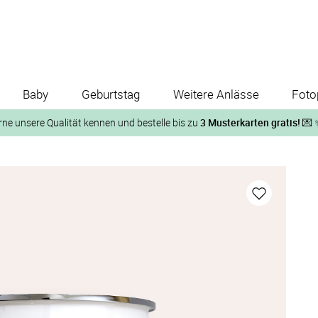
Baby
Geburtstag
Weitere Anlässe
Foto
rne unsere Qualität kennen und bestelle bis zu
3 Musterkarten gratis!
💌 
Und so geht‘s:
1. Wähle bis zu 3 Kartendesigns
ose Musterkarte“
 auf der jeweiligen Produktseite und lasse Dir die Karten koste