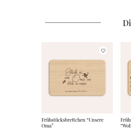
Di
Frühstücksbrettchen “Unsere
Früh
Oma”
“Woh