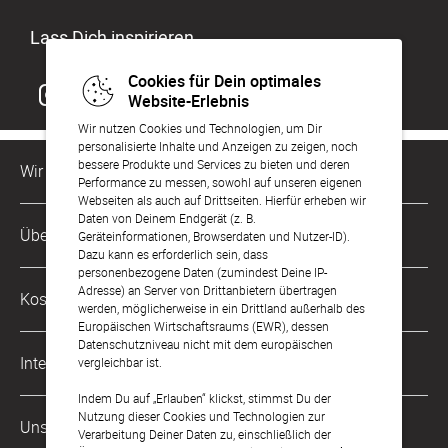
Lass Dich inspirieren
Cookies für Dein optimales
Website-Erlebnis
Wir nutzen Cookies und Technologien, um Dir
personalisierte Inhalte und Anzeigen zu zeigen, noch
bessere Produkte und Services zu bieten und deren
Wir sind für Dich da
Performance zu messen, sowohl auf unseren eigenen
Webseiten als auch auf Drittseiten. Hierfür erheben wir
Daten von Deinem Endgerät (z. B.
Kundenservice-Hotline
Über Uns
Geräteinformationen, Browserdaten und Nutzer-ID).
0221 956 725 10
Dazu kann es erforderlich sein, dass
Mo. - Fr. von 9 bis 17 Uhr
personenbezogene Daten (zumindest Deine IP-
Philosophie
Adresse) an Server von Drittanbietern übertragen
Kostenlose Services
werden, möglicherweise in ein Drittland außerhalb des
kontakt@sendmoments.de
Karriere
Europäischen Wirtschaftsraums (EWR), dessen
Datenschutzniveau nicht mit dem europäischen
Musterkarten
Impressum
International
vergleichbar ist.
Digitale Fotoalben
AGB & Widerrufsrecht
Indem Du auf „Erlauben“ klickst, stimmst Du der
Österreich
Nutzung dieser Cookies und Technologien zur
Digitale Gästelisten
Unsere Zahlungsarten
Zahlung & Versand
Verarbeitung Deiner Daten zu, einschließlich der