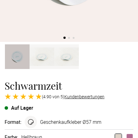
Verlobung
Junggesel
Schwarmzeit
(4.90 von 5)
Kundenbewertungen
Auf Lager
Format
:
Geschenk­aufkleber Ø57 mm
Farbe
:
Hellbraun