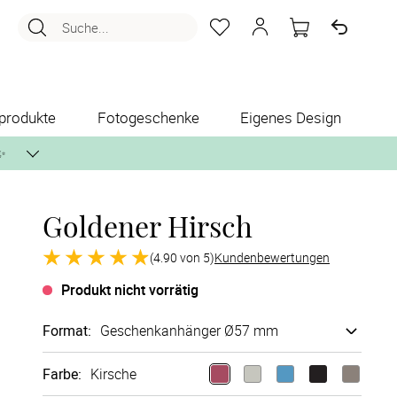
Suche...
produkte
Fotogeschenke
Eigenes Design
✨
Goldener Hirsch
nlos per Post zusenden.
(4.90 von 5)
Kundenbewertungen
Produkt nicht vorrätig
Format
:
Geschenk­anhänger Ø57 mm
Farbe
:
Kirsche