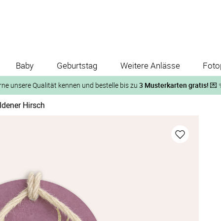
Baby
Geburtstag
Weitere Anlässe
Foto
rne unsere Qualität kennen und bestelle bis zu
3 Musterkarten gratis!
💌 
ldener Hirsch
Und so geht‘s:
1. Wähle bis zu 3 Kartendesigns
ose Musterkarte“
 auf der jeweiligen Produktseite und lasse Dir die Karten koste