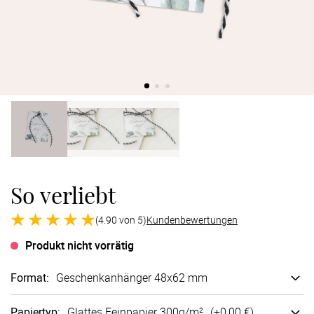
Verlobung
Junggesel
So verliebt
(4.90 von 5)
Kundenbewertungen
Produkt nicht vorrätig
Format
:
Geschenk­anhänger 48x62 mm
Papiertyp
:
Glattes Fein­papier 300g/m²
(+
0,00 €
)