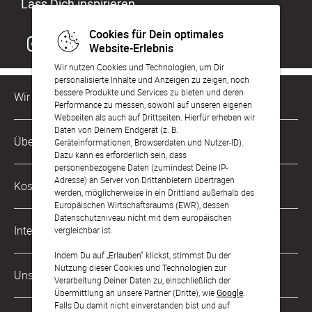
Lass Dich inspirieren
Cookies für Dein optimales
Website-Erlebnis
Wir nutzen Cookies und Technologien, um Dir
personalisierte Inhalte und Anzeigen zu zeigen, noch
bessere Produkte und Services zu bieten und deren
Wir sind für Dich da
Performance zu messen, sowohl auf unseren eigenen
Webseiten als auch auf Drittseiten. Hierfür erheben wir
Daten von Deinem Endgerät (z. B.
Kundenservice-Hotline
Über Uns
Geräteinformationen, Browserdaten und Nutzer-ID).
0221 956 725 10
Dazu kann es erforderlich sein, dass
Mo. - Fr. von 9 bis 17 Uhr
personenbezogene Daten (zumindest Deine IP-
Philosophie
Adresse) an Server von Drittanbietern übertragen
Kostenlose Services
werden, möglicherweise in ein Drittland außerhalb des
kontakt@sendmoments.de
Karriere
Europäischen Wirtschaftsraums (EWR), dessen
Datenschutzniveau nicht mit dem europäischen
Musterkarten
Impressum
International
vergleichbar ist.
Digitale Fotoalben
AGB & Widerrufsrecht
Indem Du auf „Erlauben“ klickst, stimmst Du der
Österreich
Nutzung dieser Cookies und Technologien zur
Digitale Gästelisten
Unsere Zahlungsarten
Zahlung & Versand
Verarbeitung Deiner Daten zu, einschließlich der
Schweiz
Übermittlung an unsere Partner (Dritte), wie
Google
.
FAQ & Hilfe
Datenschutz
Falls Du damit nicht einverstanden bist und auf