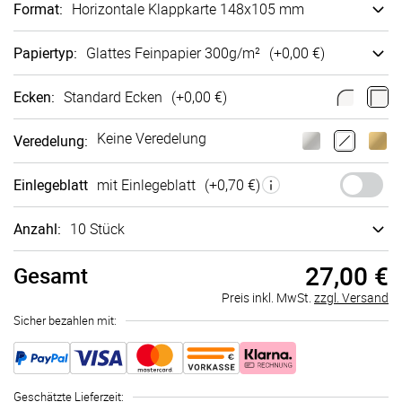
Format
:
Ho­ri­zon­tale Klappkarte 148x105 mm
Papiertyp
:
Glattes Fein­papier 300g/m²
(+
0,00 €
)
Ecken
:
Standard Ecken
(+
0,00 €
)
Keine Veredelung
Veredelung
:
Einlegeblatt
mit Einlegeblatt
(+
0,70 €
)
Anzahl:
10 Stück
27,00 €
Gesamt
Preis inkl. MwSt.
zzgl. Versand
Sicher bezahlen mit:
Geschätzte Lieferzeit
: