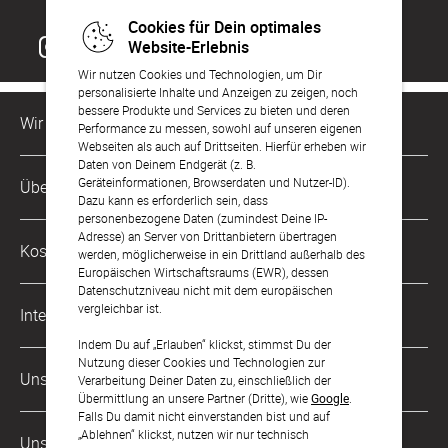
Cookies für Dein optimales
Website-Erlebnis
Wir nutzen Cookies und Technologien, um Dir
personalisierte Inhalte und Anzeigen zu zeigen, noch
bessere Produkte und Services zu bieten und deren
Wir sind für Dich da
Performance zu messen, sowohl auf unseren eigenen
Webseiten als auch auf Drittseiten. Hierfür erheben wir
Daten von Deinem Endgerät (z. B.
Kundenservice-Hotline
Geräteinformationen, Browserdaten und Nutzer-ID).
Über Uns
0221 956 725 10
Dazu kann es erforderlich sein, dass
Mo. - Fr. von 9 bis 17 Uhr
personenbezogene Daten (zumindest Deine IP-
Adresse) an Server von Drittanbietern übertragen
Philosophie
Kostenlose Services
werden, möglicherweise in ein Drittland außerhalb des
kontakt@sendmoments.de
Karriere
Europäischen Wirtschaftsraums (EWR), dessen
Datenschutzniveau nicht mit dem europäischen
Musterkarten
Impressum
vergleichbar ist.
International
Digitale Fotoalben
AGB & Widerrufsrecht
Indem Du auf „Erlauben“ klickst, stimmst Du der
Nutzung dieser Cookies und Technologien zur
Österreich
Digitale Gästelisten
Unsere Zahlungsarten
Zahlung & Versand
Verarbeitung Deiner Daten zu, einschließlich der
Übermittlung an unsere Partner (Dritte), wie
Google
.
Schweiz
FAQ & Hilfe
Datenschutz
Falls Du damit nicht einverstanden bist und auf
„Ablehnen“ klickst, nutzen wir nur technisch
Frankreich
Unsere Partner
Barrierefreiheitserklärung