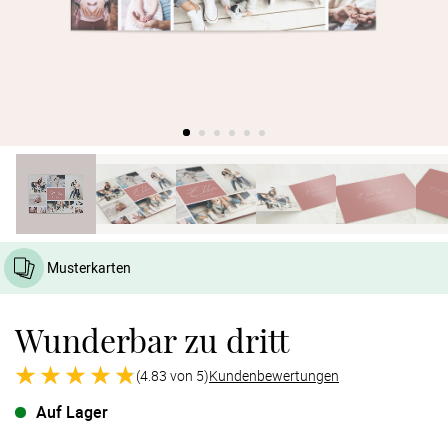
Verlobung
Junggesel
Musterkarten
Wunderbar zu dritt
(4.83 von 5)
Kundenbewertungen
Auf Lager