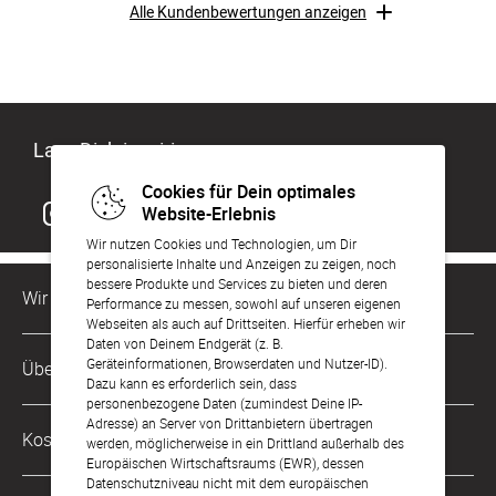
Alle Kundenbewertungen anzeigen
Lass Dich inspirieren
Cookies für Dein optimales
Website-Erlebnis
Wir nutzen Cookies und Technologien, um Dir
personalisierte Inhalte und Anzeigen zu zeigen, noch
bessere Produkte und Services zu bieten und deren
Wir sind für Dich da
Performance zu messen, sowohl auf unseren eigenen
Webseiten als auch auf Drittseiten. Hierfür erheben wir
Daten von Deinem Endgerät (z. B.
Kundenservice-Hotline
Geräteinformationen, Browserdaten und Nutzer-ID).
Über Uns
0221 956 725 10
Dazu kann es erforderlich sein, dass
Mo. - Fr. von 9 bis 17 Uhr
personenbezogene Daten (zumindest Deine IP-
Adresse) an Server von Drittanbietern übertragen
Philosophie
Kostenlose Services
werden, möglicherweise in ein Drittland außerhalb des
kontakt@sendmoments.de
Karriere
Europäischen Wirtschaftsraums (EWR), dessen
Datenschutzniveau nicht mit dem europäischen
Musterkarten