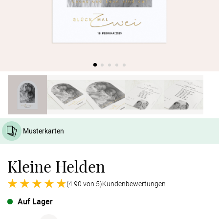
Verlobung
Junggesel
Musterkarten
Kleine Helden
(4.90 von 5)
Kundenbewertungen
Auf Lager