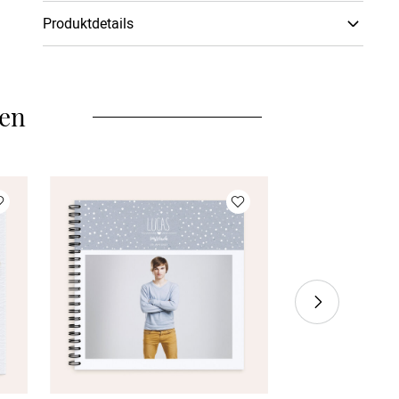
Produktdetails
Buchart
:
Hard­cover
Gästebücher sind eine wunderbare Möglichkeit, um
auch noch lange nach dem Fest liebevolle
len
Widmungen lesen und in Erinnerungen schwelgen zu
können. Unsere Gästebücher sind in verschiedenen
Größen und Formaten erhältlich. Sie umfassen 16 bis
48 Blatt (32-96 Blankoseiten) und können je nach
Design mit Gold, Silber, Roségold oder Relieflack
veredelt werden. 1. Hardcover-Gästebücher Der
elegante und feste Hochglanz-Einband verleiht der
Hardcover-Variante einen besonders edlen Look. Die
Innenseiten aus griffigem, ungestrichenem
Naturpapier eignen sich ideal zum Beschriften und
Bekleben. 2. Ringbuch-Gästebücher Ringbuch-
Gästebücher haben ein dünneres und damit
biegsameres Softcover (300g/m²). Sie bieten
aufgrund der Spiralbindung mehr Flexibilität. Es
können daher problemlos Fotos, Karten oder kleine
Andenken eingeklebt werden, denn die Höhe passt
sich automatisch an.