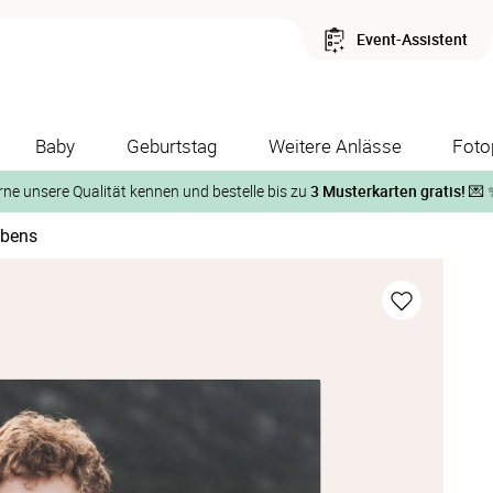
Event-Assistent
Baby
Geburtstag
Weitere Anlässe
Foto
rne unsere Qualität kennen und bestelle bis zu
3 Musterkarten gratis!
💌 
ebens
Und so geht‘s:
1. Wähle bis zu 3 Kartendesigns
ose Musterkarte“
 auf der jeweiligen Produktseite und lasse Dir die Karten koste