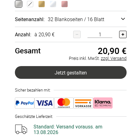
Quadratisc
Horizontal
Vertikal
Quadratisc
h blanko
blanko A4
blanko A4
h blanko
Seitenanzahl
:
32 Blankoseiten / 16 Blatt
200x200
274x192
204x274
300x300
mm
mm
mm
mm
32 Blankoseiten / 16 Blatt
Anzahl:
à 20,90 €
20,90 €
48 Blankoseiten / 24 Blatt
Gesamt
Preis inkl. MwSt.
zzgl. Versand
72 Blankoseiten / 36 Blatt
Jetzt gestalten
96 Blankoseiten / 48 Blatt
Sicher bezahlen mit:
Geschätzte Lieferzeit
:
Standard:
Versand vorauss. am
13.08.2026