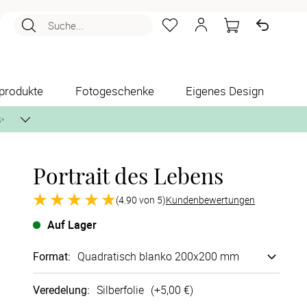
Suche...
produkte
Fotogeschenke
Eigenes Design
✨
Portrait des Lebens
nlos per Post zusenden.
(4.90 von 5)
Kundenbewertungen
Auf Lager
Format
:
Quadratisch blanko 200x200 mm
Veredelung
:
Silberfolie
(+
5,00 €
)