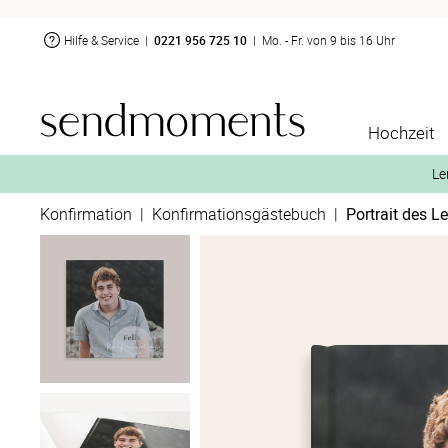
Hilfe & Service
|
0221 956 725 10
|
Mo. - Fr. von 9 bis 16 Uhr
Hochzeit
Le
Konfirmation
|
Konfirmationsgästebuch
|
Portrait des L
2. Aktiviere „kostenl