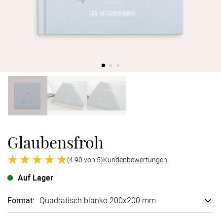
Verlobung
Junggesel
Glaubensfroh
(4.90 von 5)
Kundenbewertungen
Auf Lager
Format
:
Quadratisch blanko 200x200 mm