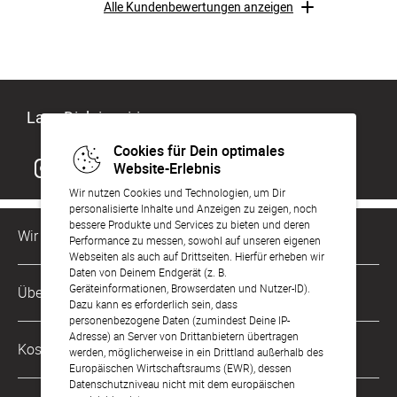
Alle Kundenbewertungen anzeigen
Lass Dich inspirieren
Cookies für Dein optimales
Website-Erlebnis
Wir nutzen Cookies und Technologien, um Dir
personalisierte Inhalte und Anzeigen zu zeigen, noch
bessere Produkte und Services zu bieten und deren
Wir sind für Dich da
Performance zu messen, sowohl auf unseren eigenen
Webseiten als auch auf Drittseiten. Hierfür erheben wir
Daten von Deinem Endgerät (z. B.
Kundenservice-Hotline
Geräteinformationen, Browserdaten und Nutzer-ID).
Über Uns
0221 956 725 10
Dazu kann es erforderlich sein, dass
Mo. - Fr. von 9 bis 17 Uhr
personenbezogene Daten (zumindest Deine IP-
Adresse) an Server von Drittanbietern übertragen
Philosophie
Kostenlose Services
werden, möglicherweise in ein Drittland außerhalb des
kontakt@sendmoments.de
Karriere
Europäischen Wirtschaftsraums (EWR), dessen
Datenschutzniveau nicht mit dem europäischen
Musterkarten