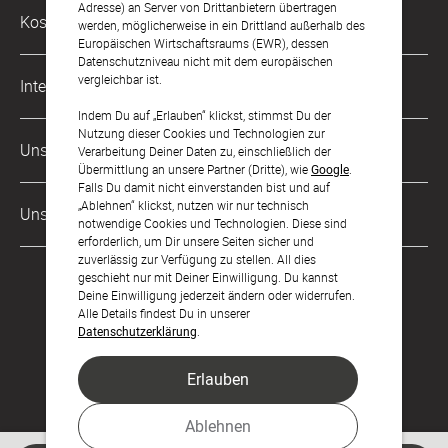
Adresse) an Server von Drittanbietern übertragen
Philosophie
Kostenlose Services
werden, möglicherweise in ein Drittland außerhalb des
kontakt@sendmoments.de
Karriere
Europäischen Wirtschaftsraums (EWR), dessen
Datenschutzniveau nicht mit dem europäischen
Musterkarten
Impressum
vergleichbar ist.
International
Digitale Fotoalben
AGB & Widerrufsrecht
Indem Du auf „Erlauben“ klickst, stimmst Du der
Nutzung dieser Cookies und Technologien zur
Österreich
Digitale Gästelisten
Unsere Zahlungsarten
Zahlung & Versand
Verarbeitung Deiner Daten zu, einschließlich der
Übermittlung an unsere Partner (Dritte), wie
Google
.
Schweiz
FAQ & Hilfe
Datenschutz
Falls Du damit nicht einverstanden bist und auf
„Ablehnen“ klickst, nutzen wir nur technisch
Frankreich
Unsere Partner
Barrierefreiheitserklärung
notwendige Cookies und Technologien. Diese sind
erforderlich, um Dir unsere Seiten sicher und
LLM's
zuverlässig zur Verfügung zu stellen. All dies
geschieht nur mit Deiner Einwilligung. Du kannst
Deine Einwilligung jederzeit ändern oder widerrufen.
Alle Details findest Du in unserer
Datenschutzerklärung
.
Erlauben
Feier den Moment.
Ablehnen