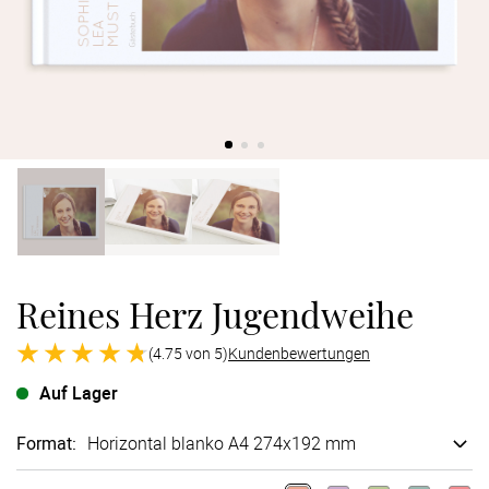
Verlobung
Junggesel
Reines Herz Jugendweihe
(4.75 von 5)
Kundenbewertungen
Auf Lager
Format
:
Horizontal blanko A4 274x192 mm