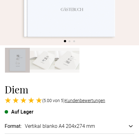
Verlobung
Junggesel
Diem
(5.00 von 5)
Kundenbewertungen
Auf Lager
Format
:
Vertikal blanko A4 204x274 mm