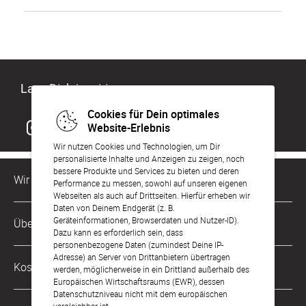
Lass Dich inspirieren
Cookies für Dein optimales
Website-Erlebnis
Wir nutzen Cookies und Technologien, um Dir
personalisierte Inhalte und Anzeigen zu zeigen, noch
bessere Produkte und Services zu bieten und deren
Wir sind für Dich da
Performance zu messen, sowohl auf unseren eigenen
Webseiten als auch auf Drittseiten. Hierfür erheben wir
Daten von Deinem Endgerät (z. B.
Kundenservice-Hotline
Geräteinformationen, Browserdaten und Nutzer-ID).
Über Uns
0221 956 725 10
Dazu kann es erforderlich sein, dass
Mo. - Fr. von 9 bis 17 Uhr
personenbezogene Daten (zumindest Deine IP-
Adresse) an Server von Drittanbietern übertragen
Philosophie
Kostenlose Services
werden, möglicherweise in ein Drittland außerhalb des
kontakt@sendmoments.de
Karriere
Europäischen Wirtschaftsraums (EWR), dessen
Datenschutzniveau nicht mit dem europäischen
Musterkarten
Impressum