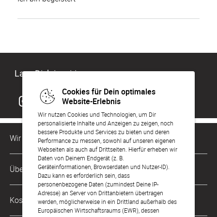
Lass Dich inspirieren
Cookies für Dein optimales
Website-Erlebnis
Wir nutzen Cookies und Technologien, um Dir
personalisierte Inhalte und Anzeigen zu zeigen, noch
bessere Produkte und Services zu bieten und deren
Wir sind für Dich da
Performance zu messen, sowohl auf unseren eigenen
Webseiten als auch auf Drittseiten. Hierfür erheben wir
Daten von Deinem Endgerät (z. B.
Kundenservice-Hotline
Geräteinformationen, Browserdaten und Nutzer-ID).
Über Uns
0221 956 725 10
Dazu kann es erforderlich sein, dass
Mo. - Fr. von 9 bis 17 Uhr
personenbezogene Daten (zumindest Deine IP-
Adresse) an Server von Drittanbietern übertragen
Philosophie
Kostenlose Services
werden, möglicherweise in ein Drittland außerhalb des
kontakt@sendmoments.de
Karriere
Europäischen Wirtschaftsraums (EWR), dessen