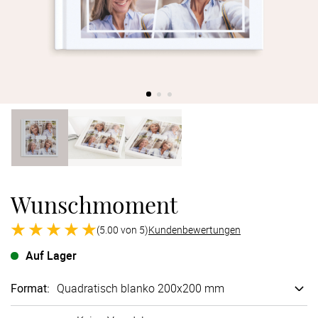
Verlobung
Junggesel
Wunschmoment
(5.00 von 5)
Kundenbewertungen
Auf Lager
Format
:
Quadratisch blanko 200x200 mm