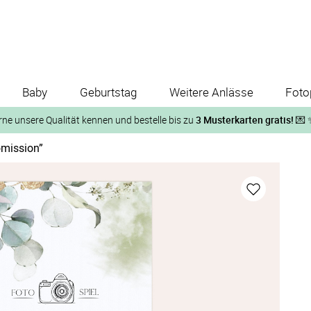
Baby
Geburtstag
Weitere Anlässe
Foto
rne unsere Qualität kennen und bestelle bis zu
3 Musterkarten gratis!
💌 
omission”
Und so geht‘s:
1. Wähle bis zu 3 Kartendesigns
ose Musterkarte“
 auf der jeweiligen Produktseite und lasse Dir die Karten koste