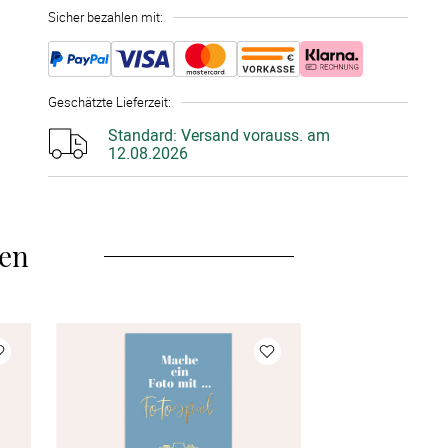
Sicher bezahlen mit:
15 Stück
à 1,60 €
20 Stück
à 1,56 €
Geschätzte Lieferzeit
:
25 Stück
à 1,52 €
Standard:
Versand vorauss. am
12.08.2026
30 Stück
à 1,44 €
35 Stück
à 1,36 €
len
40 Stück
à 1,32 €
45 Stück
à 1,28 €
50 Stück
à 1,24 €
Mehr Karten
à 1,24 €