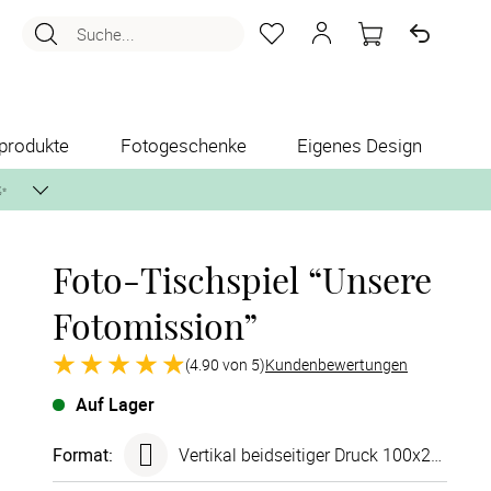
Suche...
produkte
Fotogeschenke
Eigenes Design
✨
Foto-Tischspiel “Unsere
nlos per Post zusenden.
Fotomission”
(4.90 von 5)
Kundenbewertungen
Auf Lager
Format
:
Vertikal beidseitiger Druck 100x210 mm