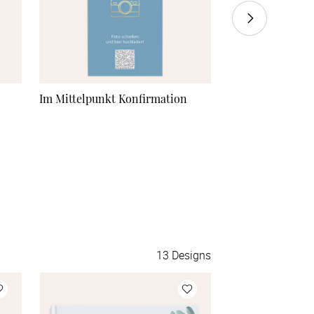
Im Mittelpunkt Konfirmation
Foto-Tischspiel 
Momente”
13
Designs