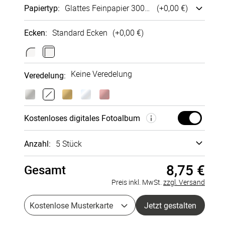
Papiertyp
:
Glattes Fein­papier 300g/m²
(+
0,00 €
)
Ecken
:
Standard Ecken
(+
0,00 €
)
Glattes
Bütten­
Sirio Pearl
Fein­papier
struktur
250g/m²
Keine Veredelung
Veredelung
:
300g/m²
250g/m²
+
0,15 €
+
0,00 €
+
0,08 €
Kosten­loses digi­tales Foto­album
Anzahl:
5 Stück
8,75 €
Gesamt
Musterkarte
à 0,00 €
Preis inkl. MwSt.
zzgl. Versand
5 Stück
à 1,75 €
Kostenlose Musterkarte
Jetzt gestalten
10 Stück
à 1,68 €