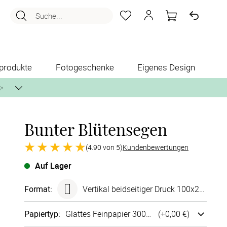
Suche...
produkte
Fotogeschenke
Eigenes Design
✨
Bunter Blütensegen
nlos per Post zusenden.
(4.90 von 5)
Kundenbewertungen
Auf Lager
Format
:
Vertikal beidseitiger Druck 100x210 mm
Papiertyp
:
Glattes Fein­papier 300g/m²
(+
0,00 €
)