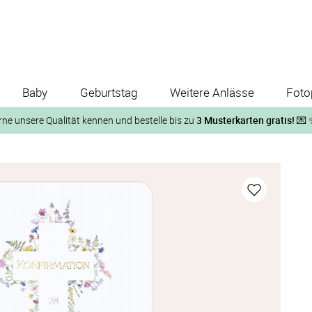
Baby
Geburtstag
Weitere Anlässe
Foto
rne unsere Qualität kennen und bestelle bis zu
3 Musterkarten gratis!
💌 
Und so geht‘s:
1. Wähle bis zu 3 Kartendesigns
ose Musterkarte“
 auf der jeweiligen Produktseite und lasse Dir die Karten koste