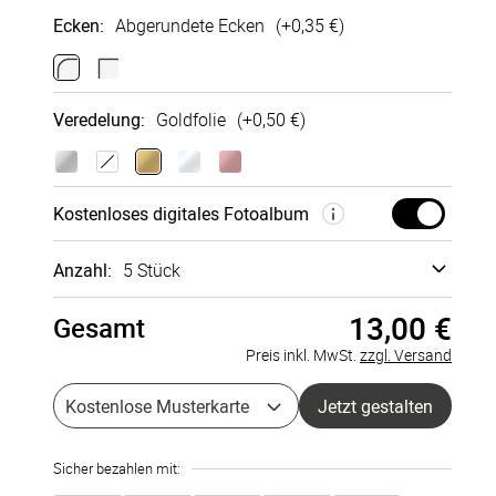
Ecken
:
Abgerundete Ecken
(+
0,35 €
)
Glattes
Bütten­
Sirio Pearl
Fein­papier
struktur
250g/m²
Veredelung
:
Goldfolie
(+
0,50 €
)
300g/m²
250g/m²
+
0,15 €
+
0,00 €
+
0,08 €
Kosten­loses digi­tales Foto­album
Anzahl:
5 Stück
13,00 €
Gesamt
Musterkarte
à 0,00 €
Preis inkl. MwSt.
zzgl. Versand
5 Stück
à 2,60 €
Kostenlose Musterkarte
Jetzt gestalten
10 Stück
à 2,53 €
Sicher bezahlen mit:
15 Stück
à 2,45 €