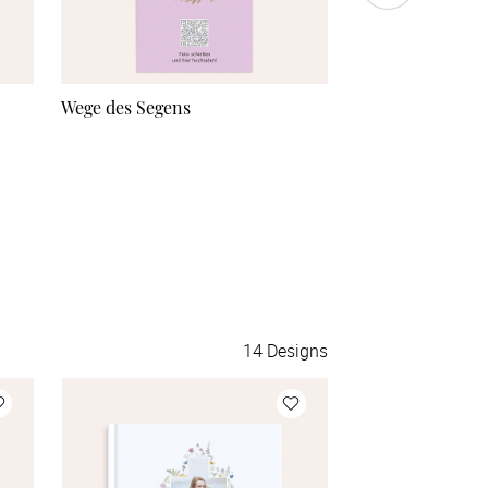
Wege des Segens
Foto-Infokarte “
14
Designs