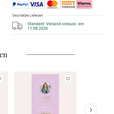
20 Stück
à 2,41 €
Geschätzte Lieferzeit
:
25 Stück
à 2,37 €
Standard:
Versand vorauss. am
11.08.2026
30 Stück
à 2,29 €
35 Stück
à 2,21 €
len
40 Stück
à 2,17 €
45 Stück
à 2,13 €
50 Stück
à 2,09 €
Mehr Karten
à 2,09 €