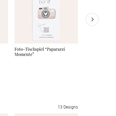
Mehr Karten
à 1,74 €
Foto-Tischspiel “Paparazzi
Foto-Tischspiel
Momente”
Schnappschüsse
13
Designs