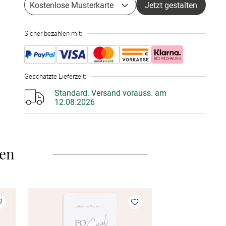
Kostenlose Musterkarte
Jetzt gestalten
10 Stück
à 2,18 €
Sicher bezahlen mit:
15 Stück
à 2,10 €
20 Stück
à 2,06 €
Geschätzte Lieferzeit
:
25 Stück
à 2,02 €
Standard:
Versand vorauss. am
12.08.2026
30 Stück
à 1,94 €
35 Stück
à 1,86 €
len
40 Stück
à 1,82 €
45 Stück
à 1,78 €
50 Stück
à 1,74 €