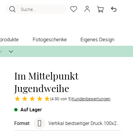
Suche...
produkte
Fotogeschenke
Eigenes Design
✨
Im Mittelpunkt
nlos per Post zusenden.
Jugendweihe
(4.90 von 5)
Kundenbewertungen
Auf Lager
Format
:
Vertikal beidseitiger Druck 100x210 mm