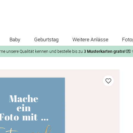
Baby
Geburtstag
Weitere Anlässe
Foto
rne unsere Qualität kennen und bestelle bis zu
3 Musterkarten gratis!
💌 
Und so geht‘s:
1. Wähle bis zu 3 Kartendesigns
ose Musterkarte“
 auf der jeweiligen Produktseite und lasse Dir die Karten koste