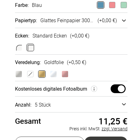
Farbe
:
Blau
Papiertyp
:
Glattes Fein­papier 300g/m²
(+
0,00 €
)
Ecken
:
Standard Ecken
(+
0,00 €
)
Glattes
Bütten­
Sirio Pearl
Fein­papier
struktur
250g/m²
Veredelung
:
Goldfolie
(+
0,50 €
)
300g/m²
250g/m²
+
0,15 €
+
0,00 €
+
0,08 €
Kosten­loses digi­tales Foto­album
Anzahl:
5 Stück
11,25 €
Gesamt
Musterkarte
à 0,00 €
Preis inkl. MwSt.
zzgl. Versand
5 Stück
à 2,25 €