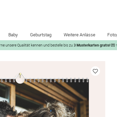
Baby
Geburtstag
Weitere Anlässe
Foto
rne unsere Qualität kennen und bestelle bis zu
3 Musterkarten gratis!
💌 
Und so geht‘s:
1. Wähle bis zu 3 Kartendesigns
ose Musterkarte“
 auf der jeweiligen Produktseite und lasse Dir die Karten koste