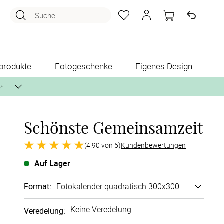
Suche...
produkte
Fotogeschenke
Eigenes Design
✨
Schönste Gemeinsamzeit
nlos per Post zusenden.
(4.90 von 5)
Kundenbewertungen
Auf Lager
Format
:
Fotokalender quadratisch 300x300mm
Keine Veredelung
Veredelung
: