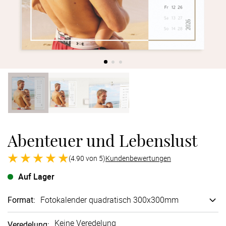
Verlobung
Junggesel
Abenteuer und Lebenslust
(4.90 von 5)
Kundenbewertungen
Auf Lager
Format
:
Fotokalender quadratisch 300x300mm
Keine Veredelung
Veredelung
: