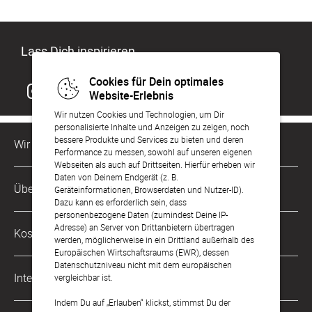
Lass Dich inspirieren
Cookies für Dein optimales
Website-Erlebnis
Wir nutzen Cookies und Technologien, um Dir
personalisierte Inhalte und Anzeigen zu zeigen, noch
bessere Produkte und Services zu bieten und deren
Wir sind für Dich da
Performance zu messen, sowohl auf unseren eigenen
Webseiten als auch auf Drittseiten. Hierfür erheben wir
Daten von Deinem Endgerät (z. B.
Kundenservice-Hotline
Über Uns
Geräteinformationen, Browserdaten und Nutzer-ID).
0221 956 725 10
Dazu kann es erforderlich sein, dass
Mo. - Fr. von 9 bis 17 Uhr
personenbezogene Daten (zumindest Deine IP-
Philosophie
Adresse) an Server von Drittanbietern übertragen
Kostenlose Services
werden, möglicherweise in ein Drittland außerhalb des
kontakt@sendmoments.de
Karriere
Europäischen Wirtschaftsraums (EWR), dessen
Datenschutzniveau nicht mit dem europäischen
Musterkarten
Impressum
International
vergleichbar ist.
Digitale Fotoalben
AGB & Widerrufsrecht
Indem Du auf „Erlauben“ klickst, stimmst Du der