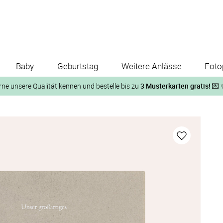
Baby
Geburtstag
Weitere Anlässe
Foto
rne unsere Qualität kennen und bestelle bis zu
3 Musterkarten gratis!
💌 
Und so geht‘s:
1. Wähle bis zu 3 Kartendesigns
ose Musterkarte“
 auf der jeweiligen Produktseite und lasse Dir die Karten koste