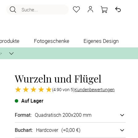
Suche...
produkte
Fotogeschenke
Eigenes Design
✨
Wurzeln und Flügel
nlos per Post zusenden.
(4.90 von 5)
Kundenbewertungen
Auf Lager
Format
:
Quadratisch 200x200 mm
Buchart
:
Hard­cover
(+
0,00 €
)