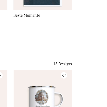
56 Seiten
Beste Momente
Jahresrückblick
58 Seiten
60 Seiten
62 Seiten
64 Seiten
13
Designs
66 Seiten
68 Seiten
70 Seiten
72 Seiten