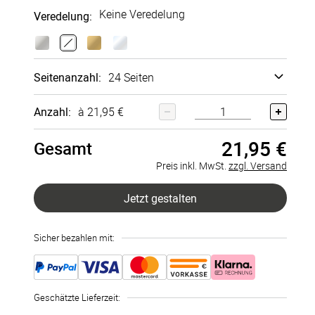
Keine Veredelung
Veredelung
:
Quadratisc
Vertikal A4
h
204x274
200x200
mm
Hard­cover
Echt­
mm
fotobuch
+
0,00 €
Seitenanzahl
:
24 Seiten
Layflat-
Bindung
+
7,00 €
24 Seiten
Anzahl:
à 21,95 €
21,95 €
26 Seiten
Gesamt
Preis inkl. MwSt.
zzgl. Versand
28 Seiten
Jetzt gestalten
30 Seiten
Sicher bezahlen mit:
32 Seiten
34 Seiten
Geschätzte Lieferzeit
:
36 Seiten