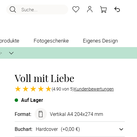
Suche...
produkte
Fotogeschenke
Eigenes Design
✨
Voll mit Liebe
nlos per Post zusenden.
(4.90 von 5)
Kundenbewertungen
Auf Lager
Format
:
Vertikal A4 204x274 mm
Buchart
:
Hard­cover
(+
0,00 €
)