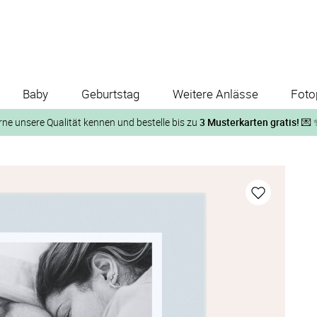
Baby
Geburtstag
Weitere Anlässe
Foto
rne unsere Qualität kennen und bestelle bis zu
3 Musterkarten gratis!
💌 
Und so geht‘s:
1. Wähle bis zu 3 Kartendesigns
ose Musterkarte“
 auf der jeweiligen Produktseite und lasse Dir die Karten koste