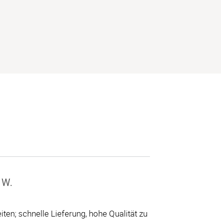
116 Seiten
118 Seiten
 W.
ten; schnelle Lieferung, hohe Qualität zu