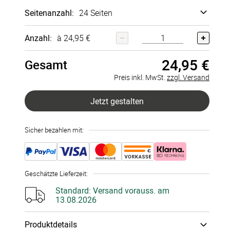
Seitenanzahl
:
24 Seiten
24 Seiten
Anzahl:
à 24,95 €
Hard­cover
Echt­
fotobuch
+
0,00 €
Layflat-
24,95 €
26 Seiten
Gesamt
Bindung
+
9,00 €
Preis inkl. MwSt.
zzgl. Versand
28 Seiten
Jetzt gestalten
30 Seiten
Sicher bezahlen mit:
32 Seiten
34 Seiten
Geschätzte Lieferzeit
:
36 Seiten
Standard:
Versand vorauss. am
13.08.2026
38 Seiten
Produktdetails