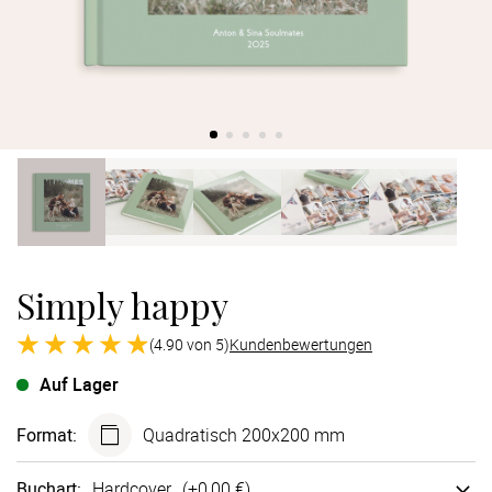
Verlobung
Junggesel
Simply happy
(4.90 von 5)
Kundenbewertungen
Auf Lager
Format
:
Quadratisch 200x200 mm
Buchart
:
Hard­cover
(+
0,00 €
)