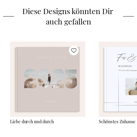
um lustige Schnappschüsse und besondere Erinnerungen für
Diese Designs könnten Dir 
die Ewigkeit festzuhalten.
auch gefallen
Liebe durch und durch
Schönstes Zuhause