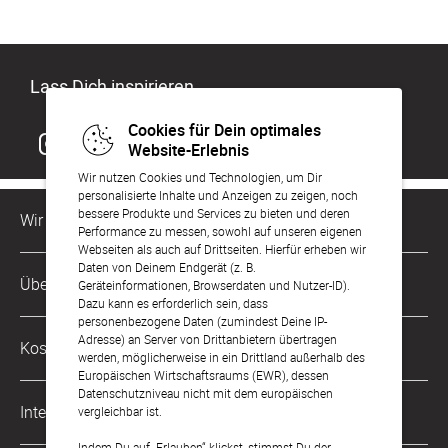
Lass Dich inspirieren
Cookies für Dein optimales
Website-Erlebnis
Wir nutzen Cookies und Technologien, um Dir
personalisierte Inhalte und Anzeigen zu zeigen, noch
bessere Produkte und Services zu bieten und deren
Wir sind für Dich da
Performance zu messen, sowohl auf unseren eigenen
Webseiten als auch auf Drittseiten. Hierfür erheben wir
Daten von Deinem Endgerät (z. B.
Kundenservice-Hotline
Über Uns
Geräteinformationen, Browserdaten und Nutzer-ID).
0221 956 725 10
Dazu kann es erforderlich sein, dass
Mo. - Fr. von 9 bis 17 Uhr
personenbezogene Daten (zumindest Deine IP-
Philosophie
Adresse) an Server von Drittanbietern übertragen
Kostenlose Services
werden, möglicherweise in ein Drittland außerhalb des
kontakt@sendmoments.de
Karriere
Europäischen Wirtschaftsraums (EWR), dessen
Datenschutzniveau nicht mit dem europäischen
Musterkarten
Impressum
International
vergleichbar ist.
Digitale Fotoalben
AGB & Widerrufsrecht
Indem Du auf „Erlauben“ klickst, stimmst Du der