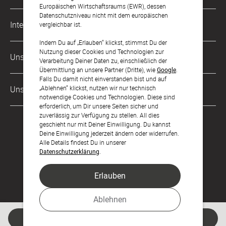
Karriere
Europäischen Wirtschaftsraums (EWR), dessen
Datenschutzniveau nicht mit dem europäischen
Musterkarten
Impressum
International
vergleichbar ist.
Digitale Fotoalben
AGB & Widerrufsrecht
Indem Du auf „Erlauben“ klickst, stimmst Du der
Österreich
Nutzung dieser Cookies und Technologien zur
Digitale Gästelisten
Unsere Zahlungsarten
Zahlung & Versand
Verarbeitung Deiner Daten zu, einschließlich der
Schweiz
Übermittlung an unsere Partner (Dritte), wie
Google
.
FAQ & Hilfe
Datenschutz
Falls Du damit nicht einverstanden bist und auf
Frankreich
„Ablehnen“ klickst, nutzen wir nur technisch
Unsere Partner
Barrierefreiheitserklärung
notwendige Cookies und Technologien. Diese sind
erforderlich, um Dir unsere Seiten sicher und
LLM's
zuverlässig zur Verfügung zu stellen. All dies
geschieht nur mit Deiner Einwilligung. Du kannst
Deine Einwilligung jederzeit ändern oder widerrufen.
Alle Details findest Du in unserer
Datenschutzerklärung
.
Erlauben
Feier den Moment.
Ablehnen
© sendmoments Studio GmbH 2026
Jetzt gestalten