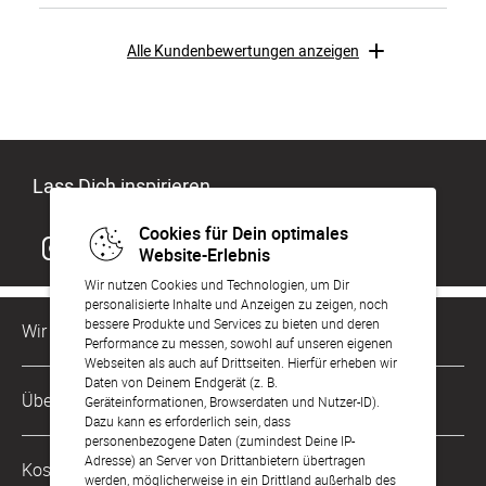
Alle Kundenbewertungen anzeigen
Lass Dich inspirieren
Cookies für Dein optimales
Website-Erlebnis
Wir nutzen Cookies und Technologien, um Dir
personalisierte Inhalte und Anzeigen zu zeigen, noch
bessere Produkte und Services zu bieten und deren
Wir sind für Dich da
Performance zu messen, sowohl auf unseren eigenen
Webseiten als auch auf Drittseiten. Hierfür erheben wir
Daten von Deinem Endgerät (z. B.
Kundenservice-Hotline
Über Uns
Geräteinformationen, Browserdaten und Nutzer-ID).
0221 956 725 10
Dazu kann es erforderlich sein, dass
Mo. - Fr. von 9 bis 17 Uhr
personenbezogene Daten (zumindest Deine IP-
Philosophie
Adresse) an Server von Drittanbietern übertragen
Kostenlose Services
werden, möglicherweise in ein Drittland außerhalb des
kontakt@sendmoments.de