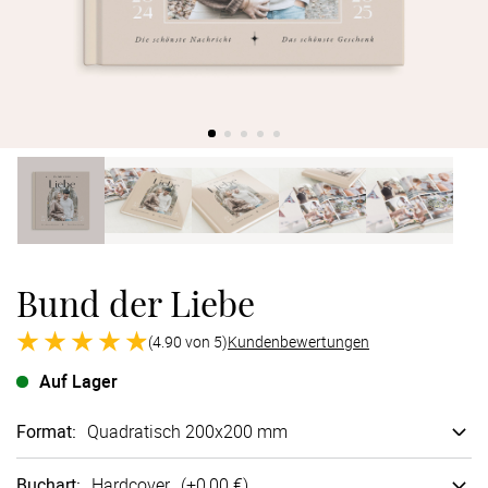
Verlobung
Junggesel
Bund der Liebe
(4.90 von 5)
Kundenbewertungen
Auf Lager
Format
:
Quadratisch 200x200 mm
Buchart
:
Hard­cover
(+
0,00 €
)